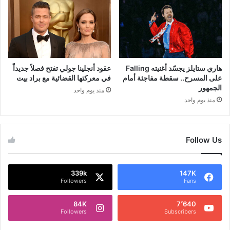
هاري ستايلز يجسّد أغنيته Falling
عقود أنجلينا جولي تفتح فصلاً جديداً
على المسرح.. سقطة مفاجئة أمام
في معركتها القضائية مع براد بيت
الجمهور
منذ يوم واحد
منذ يوم واحد
Follow Us
339k
147K
Followers
Fans
84K
7٬640
Followers
Subscribers