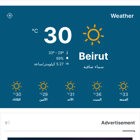
Weather
30
℃
Beirut
33º - 29º
69%
5.27 كيلومتر/ساعة
سماء صافية
30
29
31
36
33
℃
℃
℃
℃
℃
الجمعة
السبت
الأحد
الأثنين
الثلاثاء
Advertisement