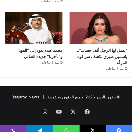
منذ 3 ساعات
“يعمل لها الرجل ألف حساب”..
محمد عبده يعود إلى “العود”..
ياسمين صبري تكشف سر قوة
و”تأخرنا” جديده الغنائي
المرأة
منذ 3 ساعات
منذ 3 ساعات
© حقوق النشر 2026، جميع الحقوق محفوظة |
Bitajarod News
فيسبوك
‫X
‫YouTube
انستقرام