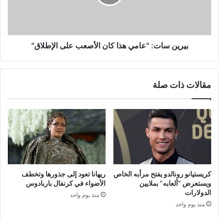
الأصعب
على
الإطلاق"
بيرين سات: "عامي هذا كان الأصعب على الإطلاق"
مقالات ذات صلة
كريستيانو رونالدو يفتح مرأبه الخاص
ريهانا تعود إلى جذورها وتخطف
ويستعرض “ألعابه” بملايين
الأضواء في كرنفال باربادوس
الدولارات
منذ يوم واحد
منذ يوم واحد