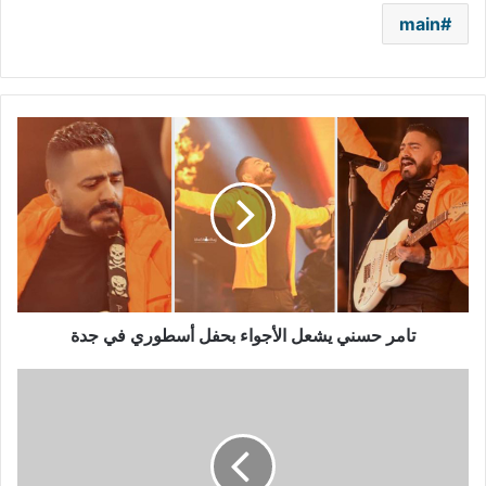
main
تامر
حسني
يشعل
الأجواء
بحفل
أسطوري
في
جدة
تامر حسني يشعل الأجواء بحفل أسطوري في جدة
بيرين
سات:
"عامي
هذا
كان