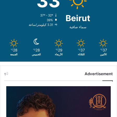
33
Beirut
37º - 32º
39%
3.31 كيلومتر/ساعة
سماء صافية
28
28
29
37
37
℃
℃
℃
℃
℃
الأثنين
الثلاثاء
الأربعاء
الخميس
الجمعة
Advertisement