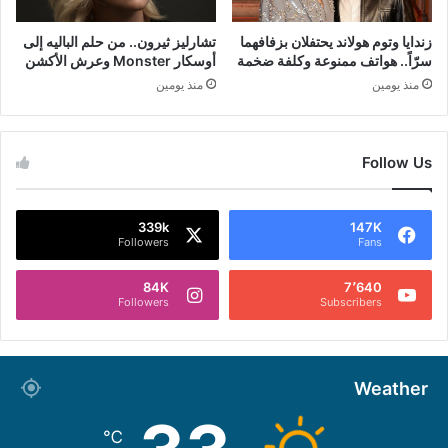
زندايا وتوم هولاند يحتفلان بزفافهما
تشارليز ثيرون.. من حلم الباليه إلى
سرّاً.. هواتف ممنوعة وكلفة ضخمة
أوسكار Monster وعرش الأكشن
منذ يومين
منذ يومين
Follow Us
339k
147K
Followers
Fans
84K
7٬640
Followers
Subscribers
Weather
℃