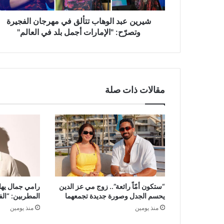
"الإمارات
أجمل
شيرين عبد الوهاب تتألق في مهرجان الفجيرة
بلد
وتصرّح: "الإمارات أجمل بلد في العالم"
في
العالم"
مقالات ذات صلة
“ستكون أمّاً رائعة”.. زوج مي عز الدين
رامي جمال يها
يحسم الجدل وصورة جديدة تجمعهما
المطربين: “ال
منذ يومين
منذ يومين