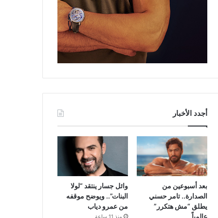
أجدد الأخبار
بعد أسبوعين من
وائل جسار ينتقد “لولا
الصدارة.. تامر حسني
البنات”.. ويوضح موقفه
يطلق “مش هتكرر”
من عمرو دياب
عالمياً
منذ 11 ساعة