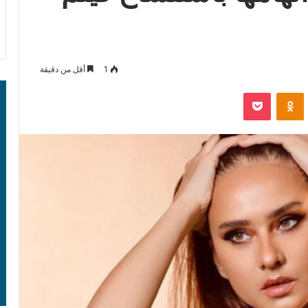
1
أقل من دقيقة
‫Pocket
Odnoklassniki