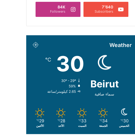
84K
7٬640
Followers
Subscribers
Weather
30
℃
Beirut
30º - 29º
59%
2.65 كيلومتر/ساعة
سماء صافية
29
28
33
34
30
℃
℃
℃
℃
℃
الخميس
الجمعة
السبت
الأحد
الأثنين