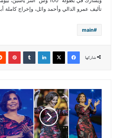
ويشارك في بطولة “100 وش” آ
تأليف عمرو الدالي وأحمد وائل، وإخراج كاملة أب
main
فيسبوك
‫X
لينكدإن
بينتي
شاركها
شيرين
عبد
الوهاب
تتألق
في
مهرجان
الفجيرة
وتصرّح: