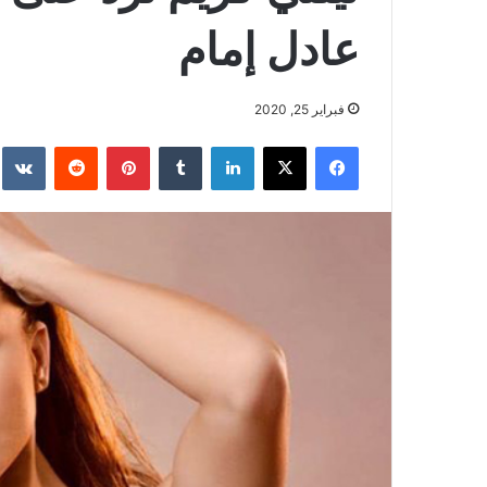
عادل إمام
فبراير 25, 2020
فيسبوك
‫X
لينكدإن
بينتيريست