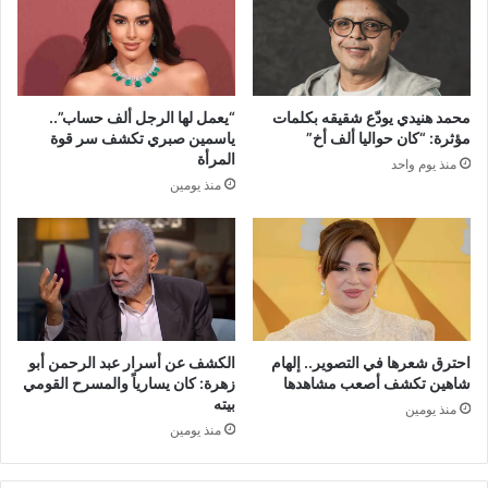
محمد هنيدي يودّع شقيقه بكلمات
“يعمل لها الرجل ألف حساب”..
مؤثرة: “كان حواليا ألف أخ”
ياسمين صبري تكشف سر قوة
المرأة
منذ يوم واحد
منذ يومين
احترق شعرها في التصوير.. إلهام
الكشف عن أسرار عبد الرحمن أبو
شاهين تكشف أصعب مشاهدها
زهرة: كان يسارياً والمسرح القومي
بيته
منذ يومين
منذ يومين