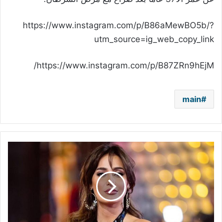
https://www.instagram.com/p/B86aMewBO5b/?
utm_source=ig_web_copy_link
https://www.instagram.com/p/B87ZRn9hEjM/
main
بالصور
-
الاحتفال
بميلاد
حلا
شيحة
بين
النجوم