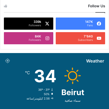
Follow Us
339k
147K
Followers
Fans
84K
7٬640
Followers
Subscribers
Weather
34
℃
Beirut
36º - 31º
50%
2.56 كيلومتر/ساعة
سماء صافية