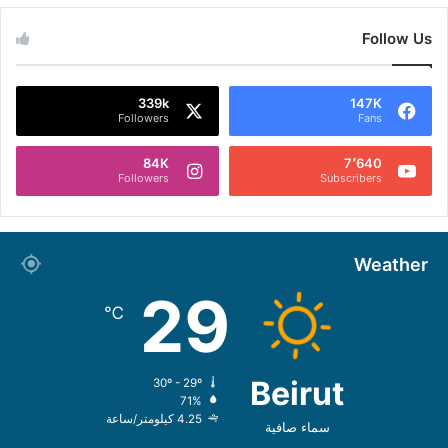
Follow Us
339k
147K
Followers
Fans
84K
7٬640
Followers
Subscribers
Weather
29
℃
Beirut
30º - 29º
71%
4.25 كيلومتر/ساعة
سماء صافية