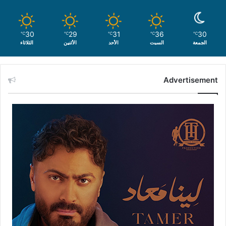
30
29
31
36
30
℃
℃
℃
℃
℃
الجمعة
السبت
الأحد
الأثنين
الثلاثاء
Advertisement