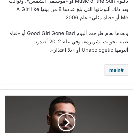
بألبوم
Music of the Sun
أو «موسيقى الشمس»، وتوالت
بعد ذلك ألبوماتها التي بلغ عددها 8 من بينها
A Girl like
Me
أو «فتاة مثلي» عام 2006.
وبعدها بعام طرحت ألبوم
Good Girl Gone Bad
أو «فتاة
طيبة تحولت لشريرة»، وفي عام 2012 أصدرت
ألبومها
Unapologetic
أو «بلا اعتذار».
main
عودة
"زي
الفصول
الأربعة"
لـ
محمد