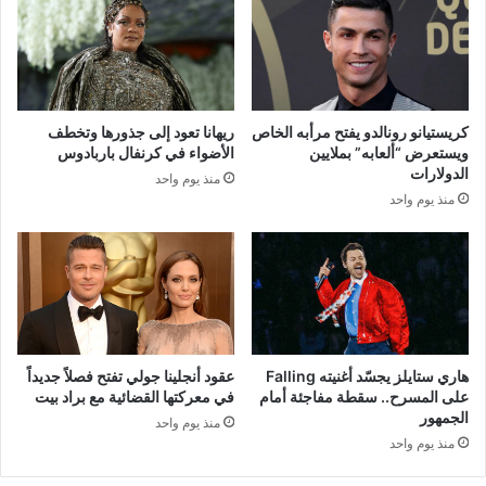
كريستيانو رونالدو يفتح مرأبه الخاص
ريهانا تعود إلى جذورها وتخطف
ويستعرض “ألعابه” بملايين
الأضواء في كرنفال باربادوس
الدولارات
منذ يوم واحد
منذ يوم واحد
هاري ستايلز يجسّد أغنيته Falling
عقود أنجلينا جولي تفتح فصلاً جديداً
على المسرح.. سقطة مفاجئة أمام
في معركتها القضائية مع براد بيت
الجمهور
منذ يوم واحد
منذ يوم واحد