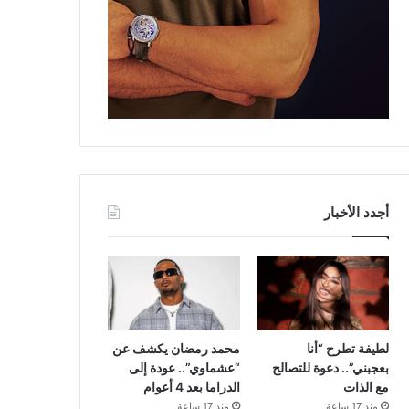
أجدد الأخبار
لطيفة تطرح “أنا
محمد رمضان يكشف عن
بعجبني”.. دعوة للتصالح
“عشماوي”.. عودة إلى
مع الذات
الدراما بعد 4 أعوام
منذ 17 ساعة
منذ 17 ساعة