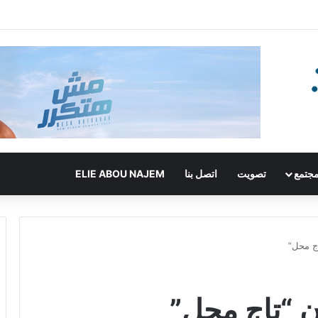
جتمع
تصويت
اتصل بنا
ELIE ABOU NAJEM
اج محل”
ان “تاج محل”