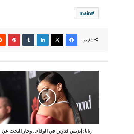
main
فيسبوك
‫X
لينكدإن
بينتي
شاركها
ريانا:
إيزيس
قدوتي
في
الوفاء..
وجارٍ
البحث
عن
رجل
ريانا: إيزيس قدوتي في الوفاء.. وجارٍ البحث عن