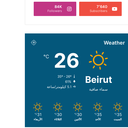
84K
7٬640
Followers
Subscribers
Weather
26
℃
Beirut
35º - 26º
61%
5.1 كيلومتر/ساعة
سماء صافية
31
30
30
35
35
℃
℃
℃
℃
℃
السبت
الأحد
الأثنين
الثلاثاء
الأربعاء