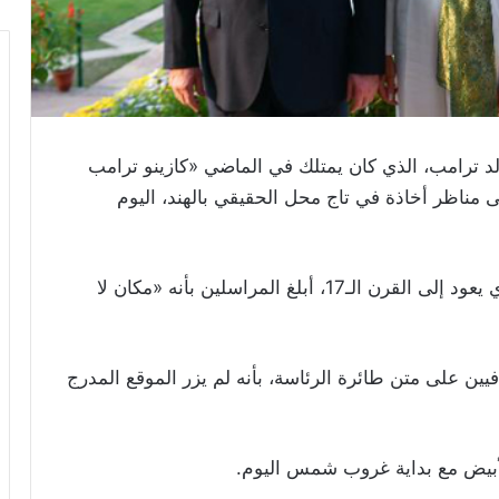
لد ترامب، الذي كان يمتلك في الماضي «كازينو ترامب
ى مناظر أخاذة في تاج محل الحقيقي بالهند، اليوم
وبينما كان ترامب يسير في الضريح التاريخي الذي يعود إلى القرن الـ17، أبلغ المراسلين بأنه «مكان لا
فيين على متن طائرة الرئاسة، بأنه لم يزر الموقع المدرج
الأبيض مع بداية غروب شمس اليوم
.