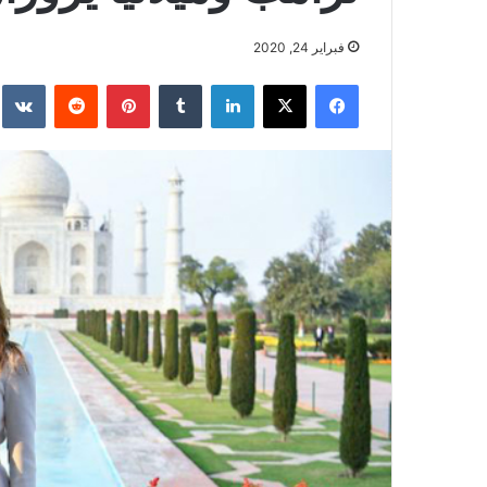
فبراير 24, 2020
فيسبوك
‫X
لينكدإن
بينتيريست