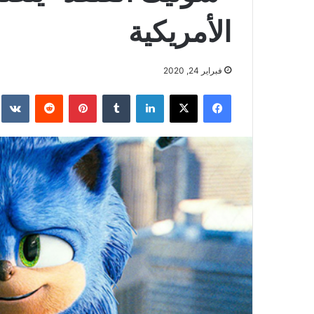
الأمريكية
فبراير 24, 2020
فيسبوك
‫X
لينكدإن
بينتيريست