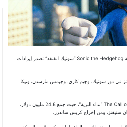
ة
Sonic the Hedgehog
“سونيك القنفذ” تصدر إيرادات
تز في دور سونيك، وجيم كاري، وجيمس مارسدن، وتيكا
وجاء في المركز الثاني الفيلم الجديد The Call of the Wild “نداء البرية”، حيث جمع 24.8 مليون دولار.
دان ستيفنز، ومن إخراج كريس ساندرز.