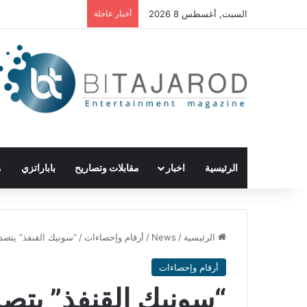
السبت, أغسطس 8 2026
أخبار عاجلة
الرئيسية
اخبار
مقابلات وتصاريح
باباراتزي
م
الرئيسية
/
News
/
أرقام وإحصاءات
/
“سونيك القنفذ” يتصدر
أرقام وإحصاءات
“سونيك القنفذ” يتصد