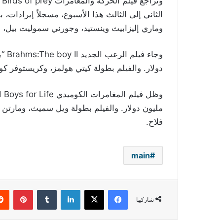
وت
وماري إليزابيث وينستيد، وجورني سموليت بيل، 
دولار. والفيلم بطولة كيتي هولمز، وكريستوفر كو
مليون دولار. والفيلم بطولة ويل سميث، ومارتن 
فلاح.
main
فيسبوك
‫X
لينكدإن
بينتي
شاركها