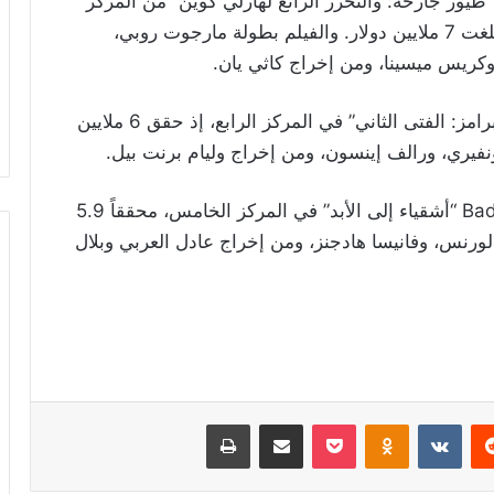
راجع فيلم الحركة والمغامرات Birds of prey “طيور جارحة: والتحرر الرائع لهارلي كوين” من المركز
الثاني إلى الثالث هذا الأسبوع، مسجلاً إيرادات، بلغت 7 ملايين دولار. والفيلم بطولة مارجوت روبي،
وكريس ميسينا، ومن إخراج كاثي يان.
وجاء فيلم الرعب الجديد Brahms:The boy II “برامز: الفتى الثاني” في المركز الرابع، إذ حقق 6 ملايين
نفيري، ورالف إينسون، ومن إخراج وليام برنت بيل.
وظل فيلم المغامرات الكوميدي Bad Boys for Life “أشقياء إلى الأبد” في المركز الخامس، محققاً 5.9
لورنس، وفانيسا هادجنز، ومن إخراج عادل العربي وبلال
ريست
Odnoklassniki
‫Pocket
مشاركة عبر البريد
طباعة