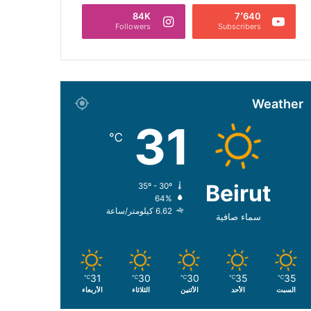
84K
7٬640
Followers
Subscribers
Weather
31
℃
Beirut
35º - 30º
64%
6.62 كيلومتر/ساعة
سماء صافية
31
30
30
35
35
℃
℃
℃
℃
℃
السبت
الأحد
الأثنين
الثلاثاء
الأربعاء