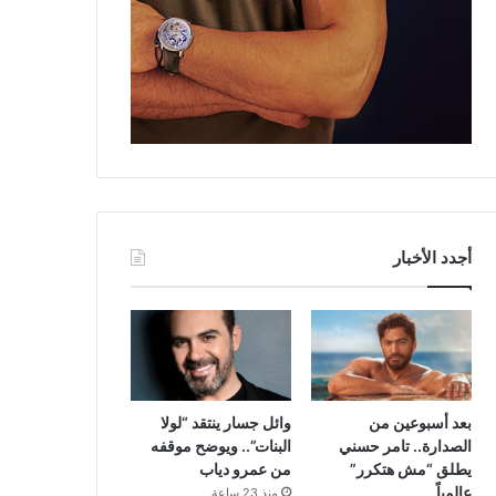
أجدد الأخبار
بعد أسبوعين من
وائل جسار ينتقد “لولا
الصدارة.. تامر حسني
البنات”.. ويوضح موقفه
يطلق “مش هتكرر”
من عمرو دياب
عالمياً
منذ 23 ساعة