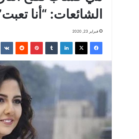
الشائعات: “أنا تعبت”
فبراير 23, 2020
فيسبوك
‫X
لينكدإن
بينتيريست