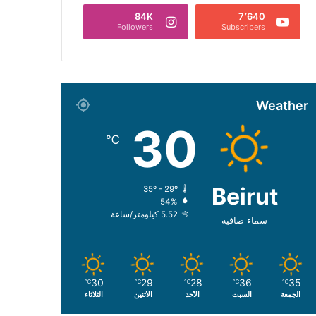
84K
7٬640
Followers
Subscribers
Weather
30
℃
Beirut
35º - 29º
54%
5.52 كيلومتر/ساعة
سماء صافية
30
29
28
36
35
℃
℃
℃
℃
℃
الجمعة
السبت
الأحد
الأثنين
الثلاثاء