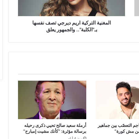
بـ"الكلبة"..
والجمهور
يعلق
المغنية التركية اريم ديرجي تصف نفسها
بـ"الكلبة".. والجمهور يعلق
جم التعصّب بين جماهير
أرملة سعيد صالح تحيي ذكرى رحيله
فن مش كورة”
برسالة مؤثرة: “كأنك مشيت إمبارح”
منذ 4 أيام