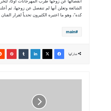
انفصالها عن زوجها طرب المهرجانات أوكا، لتخ
الشائعة وتعلن أنها لم تنفصل عن زوجها، ثم أعل
كده”، وهو ما اعتبره الكثيرون تحدياً لقرار الف
main
فيسبوك
‫X
لينكدإن
بينتي
شاركها
أحمد
حلمي:
"أنا
دخلت
التاريخ"