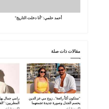
أحمد حلمي: "أنا دخلت التاريخ"
مقالات ذات صلة
“ستكون أمّاً رائعة”.. زوج مي عز الدين
رامي جمال يها
يحسم الجدل وصورة جديدة تجمعهما
المطربين: “ال
منذ 3 أيام
منذ 3 أيام