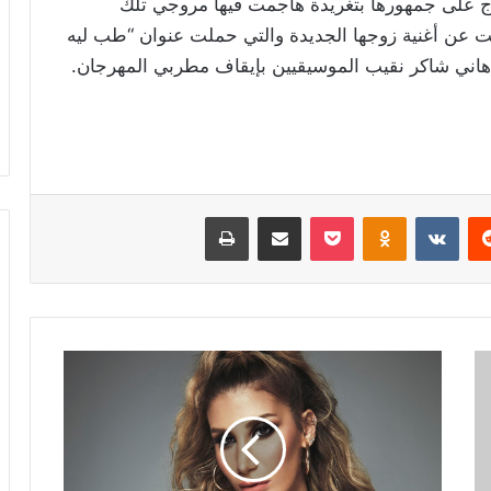
رج على جمهورها بتغريدة هاجمت فيها مروجي تلك
نت عن أغنية زوجها الجديدة والتي حملت عنوان “طب ليه
نان هاني شاكر نقيب الموسيقيين بإيقاف مطربي المهرجان.
ريست
Odnoklassniki
‫Pocket
مشاركة عبر البريد
طباعة
المغنية
التركية
اريم
ديرجي
تصف
نفسها