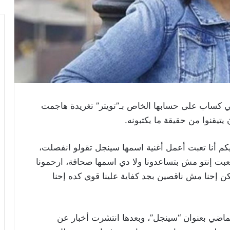
كساب على حسابها الخاص بـ”تويتر” تغريدة هاجمت
 يتيقنوا من حقيقة ما يكتبونه.
كم أنا تعبت أعمل أغنية اسمها سينجل تقولو انفصلت،
عبت إنتو مش بتساعدونا ولا دي اسمها صحافة، ارحمونا
ن إحنا مش ناقصين بجد كفاية علينا قوي كده إحنا
اضي بعنوان “سينجل”، وبعدها انتشرت أخبار عن