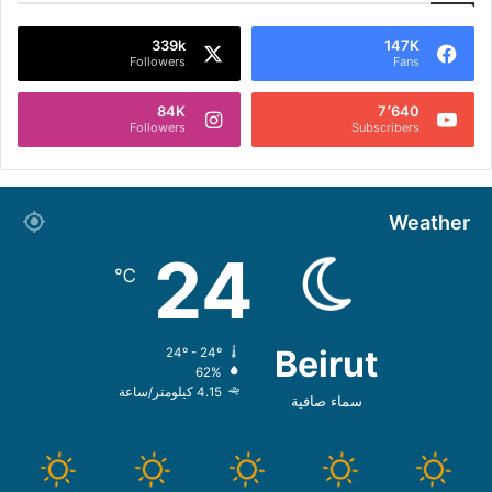
339k
147K
Followers
Fans
84K
7٬640
Followers
Subscribers
Weather
24
℃
Beirut
24º - 24º
62%
4.15 كيلومتر/ساعة
سماء صافية