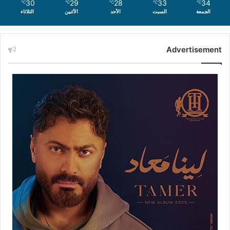
30
29
28
33
34
℃
℃
℃
℃
℃
الجمعة
السبت
الأحد
الأثنين
الثلاثاء
Advertisement