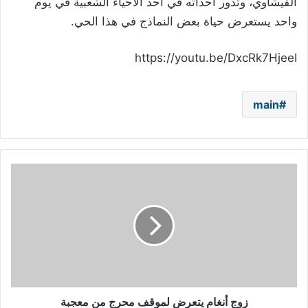
الفيشاوي، وتدور أحداثه في أحد الأحياء الشعبية في يوم
واحد يستعرض حياة بعض النماذج في هذا الحي.
https://youtu.be/DxcRk7HjeeI
main
زوج
أنغام
يتعرض
لموقف
محرج
من
معجبة
زوج أنغام يتعرض لموقف محرج من معجبة