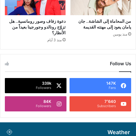
من المحاماة إلى الشاشة.. جان
دعوة زفاف وصور رومانسية.. هل
يامان يعود إلى مهنته القديمة
تزوّج رونالدو وجورجينا بعيداً من
الأنظار؟
منذ يومين
منذ 3 أيام
Follow Us
339k
147K
Followers
Fans
84K
7٬640
Followers
Subscribers
Weather