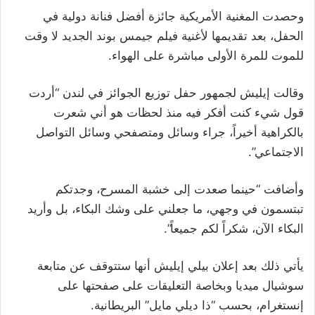
وحصدت المغنية الأمريكية جائزة أفضل فنانة دولية في
الحفل، بعد تقديمها لأغنية فيلم جيمس بوند الجديد لا وقت
للموت للمرة الأولى مباشرة على الهواء.
وقالت إيليش لجمهور حفل توزيع الجوائز في لندن “أردت
قول شيء كنت أفكر فيه منذ لحظات هو أني شعرت
بالكراهية أخيراً، جراء وسائل ومتصفحي وسائل التواصل
الاجتماعي”.
وأضافت “حينما صعدت إلى خشبة المسرح، وجدتكم
تبتسمون في وجهي، ما جعلني على وشك البكاء، بل وأريد
البكاء الآن، شكراً لكم جميعاً”.
يأتي ذلك بعد إعلان بيلي إيليش أنها ستتوقف عن متابعة
سوشيال ميديا وبخاصة التعليقات على صفحتها على
إنستغرام، بحسب “ذا ديلي مايل” البريطانية.