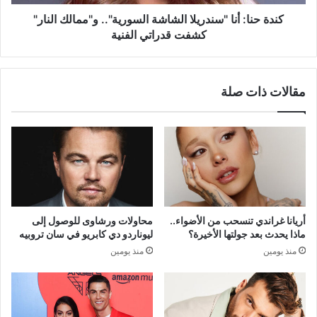
كشفت
قدراتي
كندة حنا: أنا "سندريلا الشاشة السورية".. و"ممالك النار"
الفنية
كشفت قدراتي الفنية
مقالات ذات صلة
أريانا غراندي تنسحب من الأضواء..
محاولات ورشاوى للوصول إلى
ماذا يحدث بعد جولتها الأخيرة؟
ليوناردو دي كابريو في سان تروبيه
منذ يومين
منذ يومين