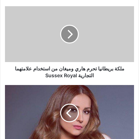
ملكة
بريطانيا
تحرم
هاري
وميغان
من
استخدام
علامتهما
التجارية
Sussex
ملكة بريطانيا تحرم هاري وميغان من استخدام علامتهما
Royal
التجارية Sussex Royal
كندة
حنا:
أنا
"سندريلا
الشاشة
السورية"..
و"ممالك
النار"