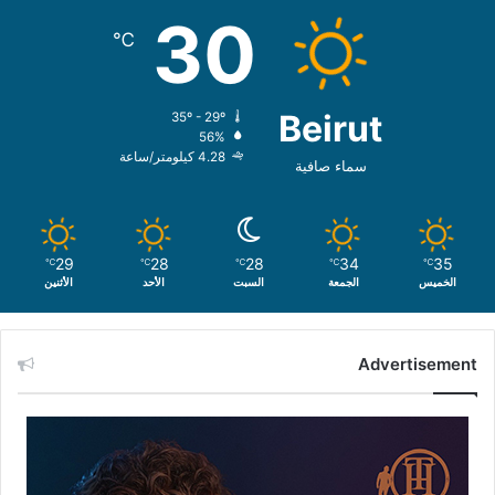
30
℃
Beirut
35º - 29º
56%
4.28 كيلومتر/ساعة
سماء صافية
29
28
28
34
35
℃
℃
℃
℃
℃
الخميس
الجمعة
السبت
الأحد
الأثنين
Advertisement