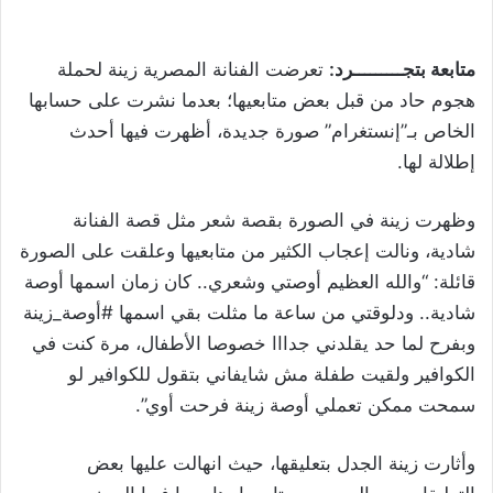
متابعة بتجـــــــــرد:
تعرضت الفنانة المصرية زينة لحملة
هجوم حاد من قبل بعض متابعيها؛ بعدما نشرت على حسابها
الخاص بـ”إنستغرام” صورة جديدة، أظهرت فيها أحدث
إطلالة لها.
وظهرت زينة في الصورة بقصة شعر مثل قصة الفنانة
شادية، ونالت إعجاب الكثير من متابعيها وعلقت على الصورة
قائلة: “والله العظيم أوصتي وشعري.. كان زمان اسمها أوصة
شادية.. ودلوقتي من ساعة ما مثلت بقي اسمها #أوصة_زينة
وبفرح لما حد يقلدني جدااا خصوصا الأطفال، مرة كنت في
الكوافير ولقيت طفلة مش شايفاني بتقول للكوافير لو
سمحت ممكن تعملي أوصة زينة فرحت أوي”.
وأثارت زينة الجدل بتعليقها، حيث انهالت عليها بعض