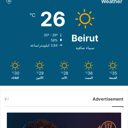
Weather
26
℃
Beirut
35º - 26º
58%
3.84 كيلومتر/ساعة
سماء صافية
30
29
28
36
35
℃
℃
℃
℃
℃
الجمعة
السبت
الأحد
الأثنين
الثلاثاء
Advertisement