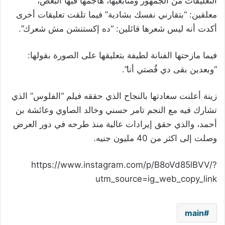
التعليقات من الجمهور ومتابعيها، هاجمها فيها البعض،
معلقين: “بتقارني نفسك بشادية” فيما تلقت تعليقات أخرى
أكدت أنه ليس شعرها قائلين: “ده إكستنشن مش شعرك”.
فيما مازحتها الفنانة لطيفة بتعليقها على الصورة بقولها:
“وبعدين بقى دي قُصتي أنا”.
زينة أعلنت سعادتها بالنجاح الذي حققه فيلم “الفلوس” الذي
تشارك فيه مع النجم تامر حسني وخالد الصاوي وعائشة بن
أحمد، والذي حقق إيرادات عالية منذ طرحه في دور العرض
وصلت إلى اكثر من 40 مليون جنيه.
https://www.instagram.com/p/B8oVd85lBVV/?
utm_source=ig_web_copy_link
main