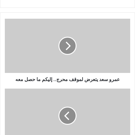
عمرو
سعد
يتعرض
لموقف
محرج..
إليكم
ما
حصل
معه
عمرو سعد يتعرض لموقف محرج.. إليكم ما حصل معه
أحمد
عز
يستجيب
لطلب
فتاة
من
ذوي