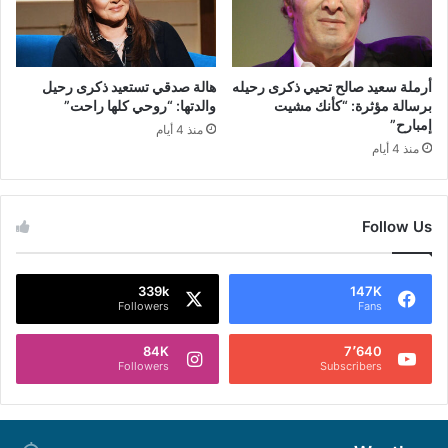
أرملة سعيد صالح تحيي ذكرى رحيله
هالة صدقي تستعيد ذكرى رحيل
برسالة مؤثرة: “كأنك مشيت
والدتها: “روحي كلها راحت”
إمبارح”
منذ 4 أيام
منذ 4 أيام
Follow Us
339k
147K
Followers
Fans
84K
7٬640
Followers
Subscribers