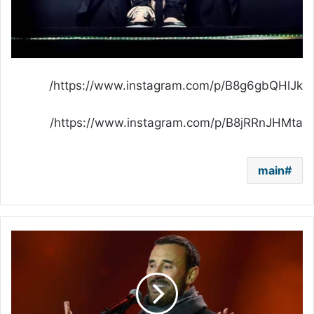
https://www.instagram.com/p/B8g6gbQHlJk/
https://www.instagram.com/p/B8jRRnJHMta/
main
كاظم
الساهر
يحذر
جمهوره
ويرمي
وشاحه