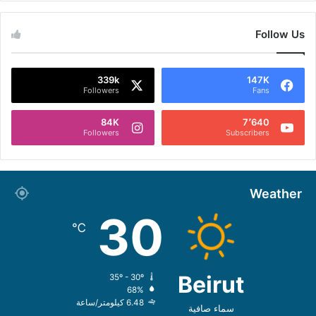
Follow Us
339k
147K
Followers
Fans
84K
7٬640
Followers
Subscribers
Weather
30
℃
Beirut
35º - 30º
68%
6.48 كيلومتر/ساعة
سماء صافية