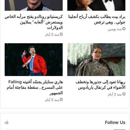
براد بيت يطالب بكشف أرباح أنجلينا
كريستيانو رونالدو يفتح مرأبه الخاص
جولي.. وهي ترفض
ويستعرض “ألعابه” بملايين
الدولارات
منذ يومين
منذ 3 أيام
ريهانا تعود إلى جذورها وتخطف
هاري ستايلز يجسّد أغنيته Falling
الأضواء في كرنفال باربادوس
على المسرح.. سقطة مفاجئة أمام
الجمهور
منذ 3 أيام
منذ 3 أيام
Follow Us