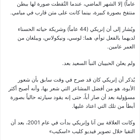
عاماً) إلا الشهر الماضي، عندما التُقطت صورة لها ببطن
منتفخ بصورة كبيرة، بينما كانت على متن قارب في ميامي
.
ويُشار إلى أن إنريكي (44 عاماً) وشريكة حياته الحسناء
لديهما بالفعل توأم، هما: لوسي، ونيكولاس، ويبلغان من
العمر عامين
.
ولم يعلن الحبيبان النبأ السعيد بعد
.
يُذكر أن إنريكي كان قد صرح في وقت سابق بأن شعور
الأبوة، هو من أفضل المشاعر التي شعر بها، وأنه أصبح أكثر
مسؤولية بعد أن صار أباً، حتى إنه يقود سيارته حالياً بصورة
أبطأ من تلك التي اعتاد عليها
.
وكانت العلاقة بين آنا وإنريكي بدأت في عام 2001، بعد أن
التقيا خلال تصوير فيديو كليب «اسكيب»