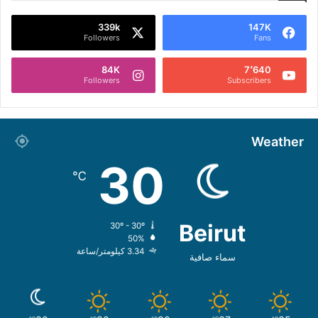
339k
147K
Followers
Fans
84K
7٬640
Followers
Subscribers
Weather
30
℃
Beirut
30º - 30º
50%
3.34 كيلومتر/ساعة
سماء صافية