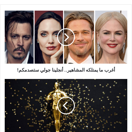
أغرب
ما
يمتلكه
المشاهير..
أنجلينا
جولي
ستصدمكم!
أغرب ما يمتلكه المشاهير.. أنجلينا جولي ستصدمكم!
غنائم
الأوسكار..
ما
الهدايا
التي
يحصل
عليها
المرشحون؟