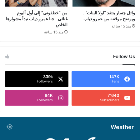
وائل جسار ينتقد “لولا البنات”..
من “خطفوني” إلى أول ألبوم
ويوضح موقفه من عمرو دياب
غنائي.. جنا عمرو دياب تبدأ مشوارها
الخاص
منذ 15 ساعة
منذ 15 ساعة
Follow Us
339k
147K
Followers
Fans
84K
7٬640
Followers
Subscribers
Weather