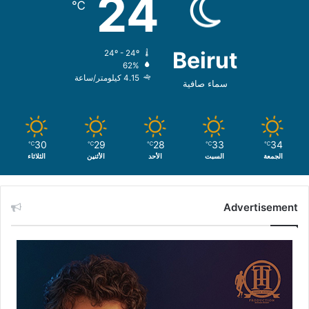
24
℃
Beirut
24º - 24º
62%
4.15 كيلومتر/ساعة
سماء صافية
30
29
28
33
34
℃
℃
℃
℃
℃
الجمعة
السبت
الأحد
الأثنين
الثلاثاء
Advertisement