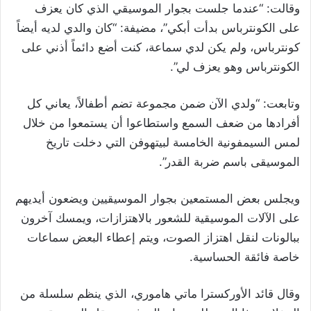
وقالت: “عندما جلست بجوار الموسيقي الذي كان يعزف
على الكونترباس بدأت أبكي”، مضيفة: “كان والدي لديه أيضاً
كونترباس، ولم يكن لدي سماعة، كنت أضع دائماً أذني على
الكونترباس وهو يعزف لي”.
وتابعت: “ولدي الآن ضمن مجموعة تضم أطفالاً، يعاني كل
أفرادها من ضعف السمع واستطاعوا أن يستمعوا من خلال
لمس السيمفونية الخامسة لبيتهوفن التي دخلت تاريخ
الموسيقى باسم ضربة القدر”.
ويجلس بعض المستمعين بجوار الموسيقيين ويضعون أيديهم
على الآلات الموسيقية للشعور بالاهتزازات، ويمسك آخرون
ببالونات لنقل اهتزاز الصوت، ويتم إعطاء البعض سماعات
خاصة فائقة الحساسية.
وقال قائد الأوركسترا ماتي هاموري، الذي ينظم سلسلة من