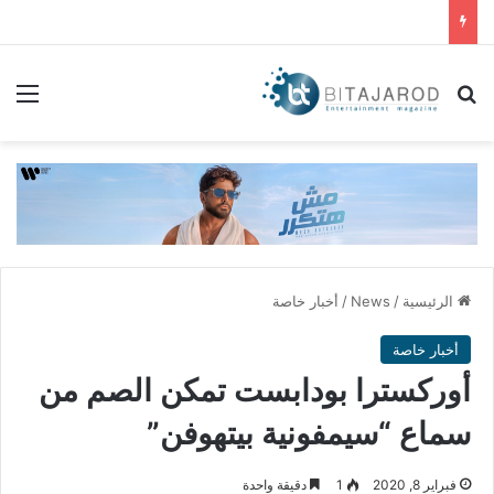
بحث عن
الق
الرئيسية
/
News
/
أخبار خاصة
أخبار خاصة
أوركسترا بودابست تمكن الصم من
سماع “سيمفونية بيتهوفن”
فبراير 8, 2020
1
دقيقة واحدة