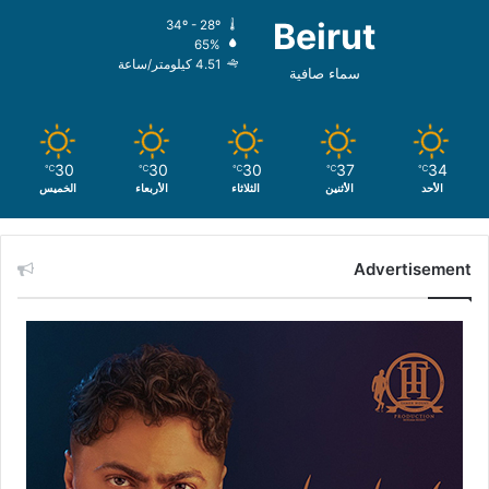
Beirut
34º - 28º
65%
4.51 كيلومتر/ساعة
سماء صافية
30
30
30
37
34
℃
℃
℃
℃
℃
الأحد
الأثنين
الثلاثاء
الأربعاء
الخميس
Advertisement