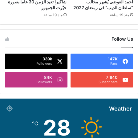
أحمد العوضي يُشهر مخالب
شاكيرا تعيد الزمن 30 عاماً بصورة
“سلطان الديب” في رمضان 2027
حيّرت الجمهور
منذ 19 ساعة
منذ 19 ساعة
Follow Us
339k
147K
Followers
Fans
84K
7٬640
Followers
Subscribers
Weather
28
℃