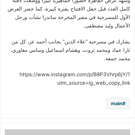
وشهد عرض القاهرة حضوراً جماهيرياً كبيراً ووضعت لافتة
كامل العدد قبل حفل الافتتاح بفترة كبيرة، كما حضر العرض
الأول للمسرحية في مصر المخرجة ساندرا نشأت ورجل
الأعمال وليد مصطفى.
يشارك في مسرحية “علاء الدين” بجانب أحمد عز، كل من
تارا عماد ومحمد ثروت، وهشام اسماعيل وسامي مغاوري،
محمد جمعة.
https://www.instagram.com/p/B8P3Vhrp6jY/?
utm_source=ig_web_copy_link
main
بالفيديو