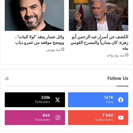
الكشف عن أسرار عبد الرحمن أبو
وائل جسار ينتقد “لولا البنات”..
زهرة: كان يسارياً والمسرح القومي
ويوضح موقفه من عمرو دياب
بيته
منذ يومين
منذ يوم واحد
Follow Us
339k
147K
Followers
Fans
84K
7٬640
Followers
Subscribers