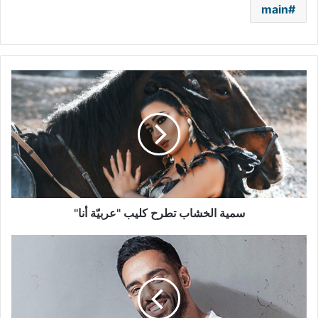
main
سمية
الخشاب
تطرح
كليب
"عربيّة
أنا"
سمية الخشاب تطرح كليب "عربيّة أنا"
رامي
جمال
يكشف
عن
أولى
مفاجآت