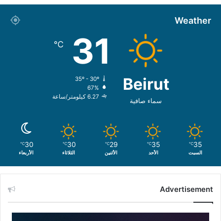
Weather
31
℃
Beirut
35º - 30º
67%
6.27 كيلومتر/ساعة
سماء صافية
30
30
29
35
35
℃
℃
℃
℃
℃
السبت
الأحد
الأثنين
الثلاثاء
الأربعاء
Advertisement