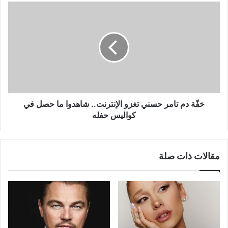
خفّة
دم
تامر
حسني
تغزو
الإنترنت..
شاهدوا
ما
حصل
في
خفّة دم تامر حسني تغزو الإنترنت.. شاهدوا ما حصل في
كواليس
كواليس حفله
حفله
مقالات ذات صلة