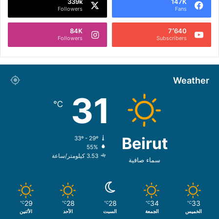
339k
147K
Followers
Fans
84K
7٬640
Followers
Subscribers
Weather
31
℃
Beirut
33º - 29º
55%
3.53 كيلومتر/ساعة
سماء صافية
29
28
28
34
33
℃
℃
℃
℃
℃
الخميس
الجمعة
السبت
الأحد
الأثنين