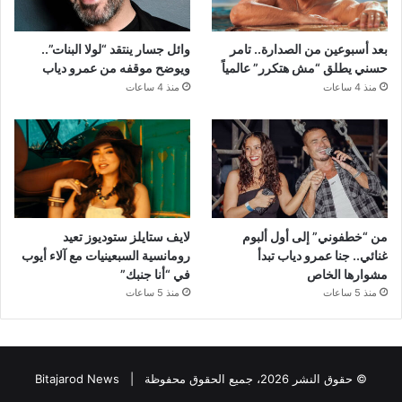
بعد أسبوعين من الصدارة.. تامر
وائل جسار ينتقد “لولا البنات”..
حسني يطلق “مش هتكرر” عالمياً
ويوضح موقفه من عمرو دياب
منذ 4 ساعات
منذ 4 ساعات
من “خطفوني” إلى أول ألبوم
لايف ستايلز ستوديوز تعيد
غنائي.. جنا عمرو دياب تبدأ
رومانسية السبعينيات مع آلاء أيوب
مشوارها الخاص
في “أنا جنبك”
منذ 5 ساعات
منذ 5 ساعات
© حقوق النشر 2026، جميع الحقوق محفوظة |
Bitajarod News