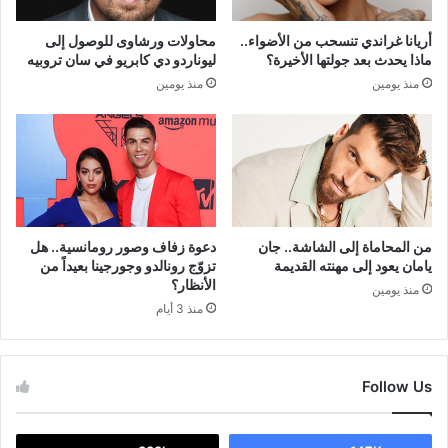
أريانا غراندي تنسحب من الأضواء..
محاولات ورشاوى للوصول إلى
ماذا يحدث بعد جولتها الأخيرة؟
ليوناردو دي كابريو في سان تروبيه
منذ يومين
منذ يومين
من المحاماة إلى الشاشة.. جان
دعوة زفاف وصور رومانسية.. هل
يامان يعود إلى مهنته القديمة
تزوّج رونالدو وجورجينا بعيداً من
الأنظار؟
منذ يومين
منذ 3 أيام
Follow Us