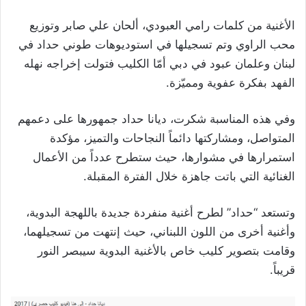
الأغنية من كلمات رامي العبودي، ألحان علي صابر وتوزيع
محب الراوي وتم تسجيلها في استوديوهات طوني حداد في
لبنان وعلمان عبود في دبي أمّا الكليب فتولت إخراجه نهله
الفهد بفكرة عفوية ومميّزة.
وفي هذه المناسبة شكرت، ديانا حداد جمهورها على دعمهم
المتواصل، ومشاركتها دائماً النجاحات والتميز، مؤكدة
استمرارها في مشوارها، حيث ستطرح عدداً من الأعمال
الغنائية التي باتت جاهزة خلال الفترة المقبلة.
وتستعد “حداد” لطرح أغنية منفردة جديدة باللهجة البدوية،
وأغنية أخرى من اللون اللبناني، حيث إنتهت من تسجيلهما،
وقامت بتصوير كليب خاص بالأغنية البدوية سيبصر النور
قريباً.