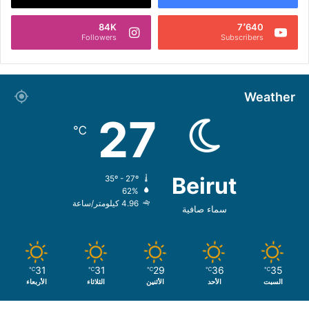
84K
7٬640
Followers
Subscribers
Weather
27
℃
Beirut
35º - 27º
62%
4.96 كيلومتر/ساعة
سماء صافية
31
31
29
36
35
℃
℃
℃
℃
℃
السبت
الأحد
الأثنين
الثلاثاء
الأربعاء