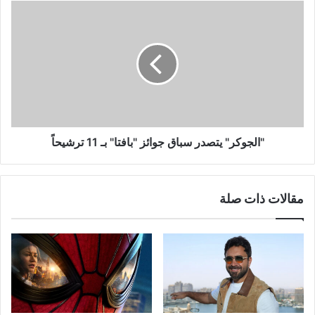
"الجوكر"
يتصدر
سباق
جوائز
"بافتا"
بـ
11
ترشيحاً
"الجوكر" يتصدر سباق جوائز "بافتا" بـ 11 ترشيحاً
مقالات ذات صلة