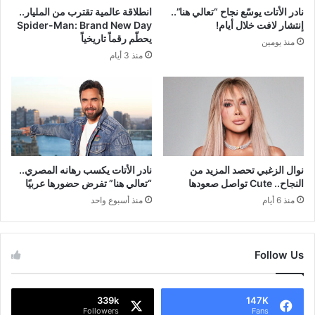
نادر الأتات يوسّع نجاح “تعالي هنا”..
انطلاقة عالمية تقترب من المليار..
إنتشار لافت خلال أيام!
Spider-Man: Brand New Day
يحطّم رقماً تاريخياً
منذ يومين
منذ 3 أيام
نوال الزغبي تحصد المزيد من
نادر الأتات يكسب رهانه المصري..
النجاح.. Cute تواصل صعودها
“تعالي هنا” تفرض حضورها عربيًا
منذ 6 أيام
منذ أسبوع واحد
Follow Us
339k
147K
Followers
Fans