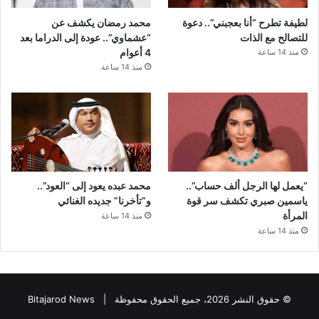
لطيفة تطرح “أنا بعجبني”.. دعوة
محمد رمضان يكشف عن
للتصالح مع الذات
“عشماوي”.. عودة إلى الدراما بعد
4 أعوام
منذ 14 ساعة
منذ 14 ساعة
“يعمل لها الرجل ألف حساب”..
محمد عبده يعود إلى “العود”..
ياسمين صبري تكشف سر قوة
و”تأخرنا” جديده الغنائي
المرأة
منذ 14 ساعة
منذ 14 ساعة
© حقوق النشر 2026، جميع الحقوق محفوظة |
Bitajarod News