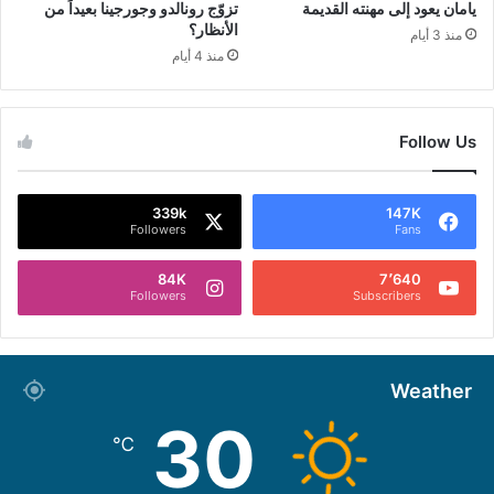
يامان يعود إلى مهنته القديمة
تزوّج رونالدو وجورجينا بعيداً من
الأنظار؟
منذ 3 أيام
منذ 4 أيام
Follow Us
339k
147K
Followers
Fans
84K
7٬640
Followers
Subscribers
Weather
30
℃