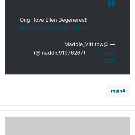
Ong I love Ellen Degeneres!!
pic.twitter.com/Z2M25QjKLL
— @Maddie_Vittitow
(@maddie91976267)
January 24,
2020
main
هذه
الممثلة
ستجسد