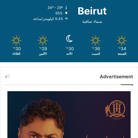
Beirut
34º - 29º
65%
6.45 كيلومتر/ساعة
سماء صافية
30
29
30
36
34
℃
℃
℃
℃
℃
الجمعة
السبت
الأحد
الأثنين
الثلاثاء
Advertisement