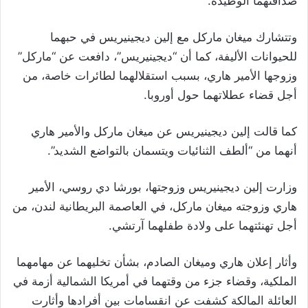
صداقتهما الوطيدة.
وتتشارك ميغان ماركل مع إلين ديجينيريس في حبهما
للحيوانات الأليفة، كما أن “ديجينيريس”، دافعت عن “ماركل”
وزوجها الأمير هاري، بسبب استقلالهما لطائرات خاصة، من
أجل قضاء عطلاتهما حول أوروبا.
كما قالت إلين ديجينيريس عن ميغان ماركل والأمير هاري
أنهما من “ألطف الثنائيات ويتسمان بالتواضع الشديد”.
وزارت إلين ديجينيريس وزوجتها، بورشا دي روسي، الأمير
هاري وزوجته ميغان ماركل، في العاصمة البريطانية لندن، من
أجل تهنئتهما على ولادة طفلهما آرتشي.
وأثار إعلان هاري وميغان الصادم، بشأن تخليهما عن مهامهما
الملكية، وقضاء جزء من وقتهما في أمريكا الشمالية أزمة في
العائلة المالكة كشفت عن انقسامات بين أفرادها وأثارت