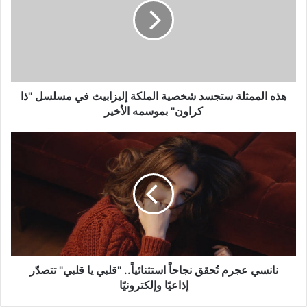
شخصية
الملكة
إليزابيث
في
مسلسل
"ذا
كراون"
هذه الممثلة ستجسد شخصية الملكة إليزابيث في مسلسل "ذا
بموسمه
كراون" بموسمه الأخير
الأخير
نانسي
عجرم
تُحقق
نجاحاً
استثنائياً..
"قلبي
يا
قلبي"
تتصدّر
إذاعيًا
نانسي عجرم تُحقق نجاحاً استثنائياً.. "قلبي يا قلبي" تتصدّر
وإلكترونيًا
إذاعيًا وإلكترونيًا