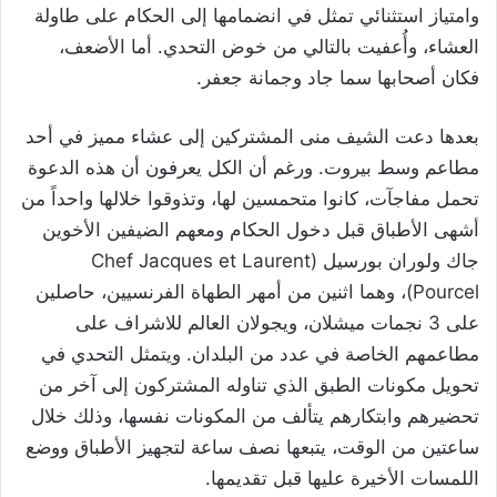
وامتياز استثنائي تمثل في انضمامها إلى الحكام على طاولة
العشاء، وأُعفيت بالتالي من خوض التحدي. أما الأضعف،
فكان أصحابها سما جاد وجمانة جعفر.
بعدها دعت الشيف منى المشتركين إلى عشاء مميز في أحد
مطاعم وسط بيروت. ورغم أن الكل يعرفون أن هذه الدعوة
تحمل مفاجآت، كانوا متحمسين لها، وتذوقوا خلالها واحداً من
أشهى الأطباق قبل دخول الحكام ومعهم الضيفين الأخوين
جاك ولوران بورسيل (Chef Jacques et Laurent
Pourcel)، وهما اثنين من أمهر الطهاة الفرنسيين، حاصلين
على 3 نجمات ميشلان، ويجولان العالم للاشراف على
مطاعمهم الخاصة في عدد من البلدان. ويتمثل التحدي في
تحويل مكونات الطبق الذي تناوله المشتركون إلى آخر من
تحضيرهم وابتكارهم يتألف من المكونات نفسها، وذلك خلال
ساعتين من الوقت، يتبعها نصف ساعة لتجهيز الأطباق ووضع
اللمسات الأخيرة عليها قبل تقديمها.