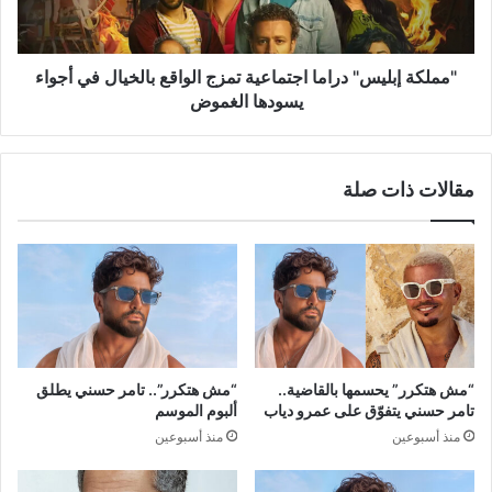
بالخيال
في
أجواء
يسودها
"مملكة إبليس" دراما اجتماعية تمزج الواقع بالخيال في أجواء
الغموض
يسودها الغموض
مقالات ذات صلة
“مش هتكرر” يحسمها بالقاضية..
“مش هتكرر”.. تامر حسني يطلق
تامر حسني يتفوّق على عمرو دياب
ألبوم الموسم
منذ أسبوعين
منذ أسبوعين