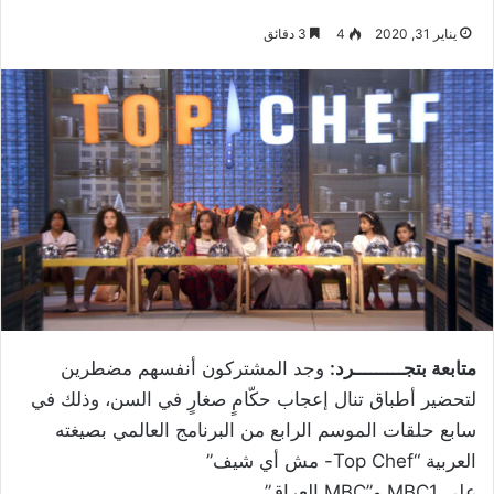
يناير 31, 2020
4
3 دقائق
متابعة بتجـــــــــرد:
وجد المشتركون أنفسهم مضطرين
لتحضير أطباق تنال إعجاب حكّامٍ صغارٍ في السن، وذلك في
سابع حلقات الموسم الرابع من البرنامج العالمي بصيغته
العربية “Top Chef- مش أي شيف”
على MBC1 و”MBC العراق”.