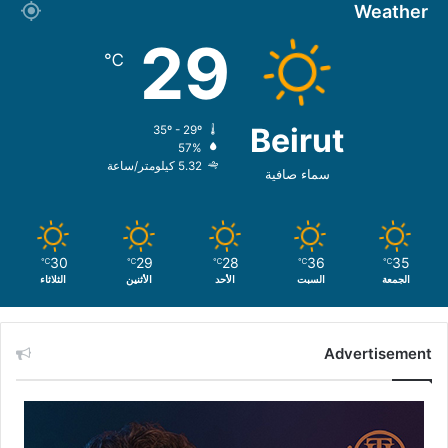
Weather
29
℃
Beirut
35º - 29º
57%
5.32 كيلومتر/ساعة
سماء صافية
30
29
28
36
35
℃
℃
℃
℃
℃
الجمعة
السبت
الأحد
الأثنين
الثلاثاء
Advertisement