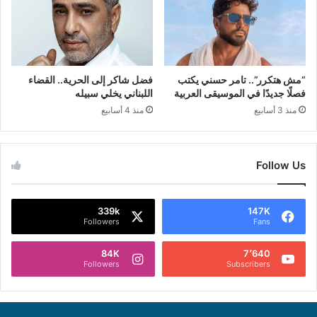
“مش هتكرر”.. تامر حسني يكتب
فضل شاكر إلى الحرية.. القضاء
فصلًا جديدًا في الموسيقى العربية
اللبناني يخلي سبيله
منذ 3 أسابيع
منذ 4 أسابيع
Follow Us
339k
147K
Followers
Fans
84K
7٬640
Followers
Subscribers