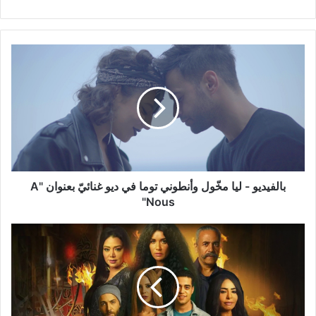
بالفيديو
-
ليا
مخّول
وأنطوني
توما
في
ديو
غنائيّ
بعنوان
بالفيديو - ليا مخّول وأنطوني توما في ديو غنائيّ بعنوان "A
"A
Nous"
Nous"
"مملكة
إبليس"
دراما
اجتماعية
تمزج
الواقع