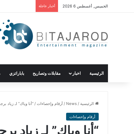
الخميس, أغسطس 6 2026
أخبار عاجلة
الرئيسية
اخبار
مقابلات وتصاريح
باباراتزي
م
الرئيسية
/
News
/
أرقام وإحصاءات
/
“أنا وياك” لـ زياد بر
أرقام وإحصاءات
“أنا وياك” لـ زياد ب