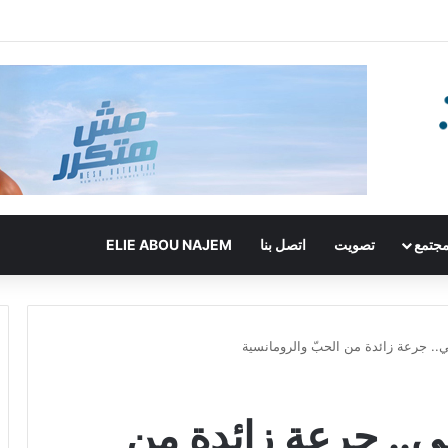
جتمع
تصويت
اتصل بنا
ELIE ABOU NAJEM
جي.. جرعة زائدة من الحبّ والرومانسية
رجي.. جرعة زائدة من