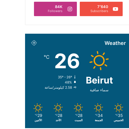
84K
7٬640
Followers
Subscribers
Weather
26
℃
Beirut
35º - 26º
48%
2.58 كيلومتر/ساعة
سماء صافية
29
28
28
34
35
℃
℃
℃
℃
℃
الخميس
الجمعة
السبت
الأحد
الأثنين