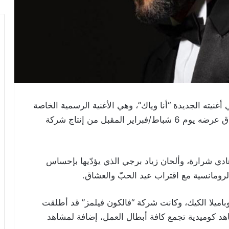
أغنيته الجديدة “أنا وياك”، وهي الأغنية الرسمية الخاصة
بفيلمه السينمائي “يوم إيه يوم لأ”، المنتظر انطلاق عرضه يوم 6 شباط/فبراير المقبل من إنتاج شركة
دي شرارة، وألحان زياد برجي الذي يؤدّيها بإحساس
رومانسية مع اقتراب عيد الحبّ والعشاق.
وباميلا الكيك، وكانت شركة “فالكون فيلمز” قد أطلقت
هد كوميدية تجمع كافة أبطال العمل، إضافة لمشاهد