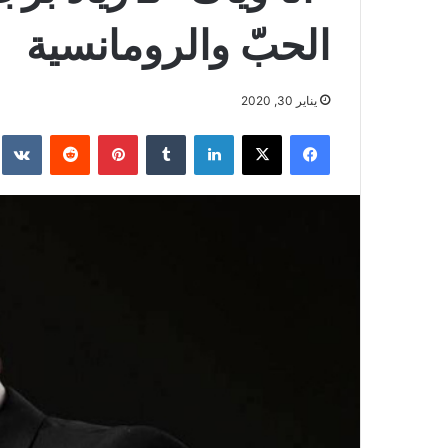
الحبّ والرومانسية
يناير 30, 2020
فيسبوك
‫X
لينكدإن
بينتيريست