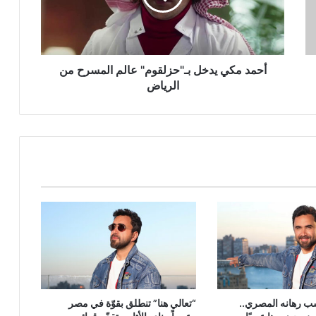
المسرح
من
الرياض
أحمد مكي يدخل بـ"حزلقوم" عالم المسرح من
الرياض
سب رهانه المصري..
“تعالي هنا” تنطلق بقوّة في مصر