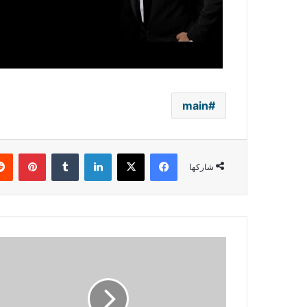
main
فيسبوك
‫X
لينكدإن
بينتي
شاركها
مفاجآت
أحلام
لجمهورها
لا
تنتهي..