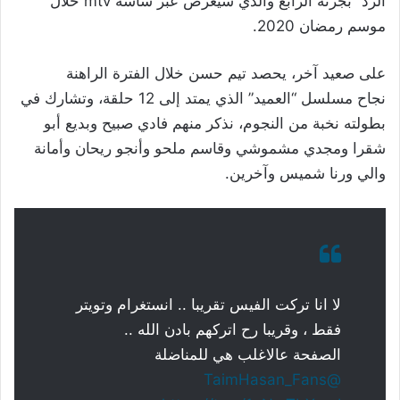
الرد” بجزئه الرابع والذي سيعرض عبر شاشة mtv خلال
موسم رمضان 2020.
على صعيد آخر، يحصد تيم حسن خلال الفترة الراهنة
نجاح مسلسل “العميد” الذي يمتد إلى 12 حلقة، وتشارك في
بطولته نخبة من النجوم، نذكر منهم فادي صبيح وبديع أبو
شقرا ومجدي مشموشي وقاسم ملحو وأنجو ريحان وأمانة
والي ورنا شميس وآخرين.
لا انا تركت الفيس تقريبا .. انستغرام وتويتر
فقط ، وقريبا رح اتركهم بادن الله ..
الصفحة عالاغلب هي للمناضلة
@TaimHasan_Fans