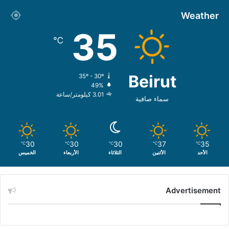
Weather
35
℃
Beirut
35º - 30º
49%
3.01 كيلومتر/ساعة
سماء صافية
30
30
30
37
35
℃
℃
℃
℃
℃
الأحد
الأثنين
الثلاثاء
الأربعاء
الخميس
Advertisement