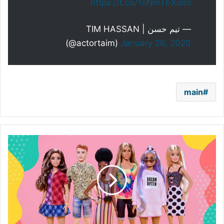
https://t.co/1oNmTbXomI
— تيم حسن | TIM HASSAN
(@actortaim)
January 26, 2020
main
إصدارات
جديدة
من
"باربي"..
دمية
مُصابة
بالبهاق
وأخرى
بدون