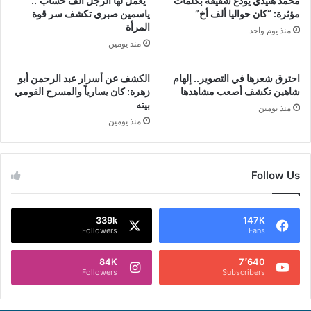
محمد هنيدي يودّع شقيقه بكلمات
“يعمل لها الرجل ألف حساب”..
مؤثرة: “كان حواليا ألف أخ”
ياسمين صبري تكشف سر قوة
المرأة
منذ يوم واحد
منذ يومين
احترق شعرها في التصوير.. إلهام
الكشف عن أسرار عبد الرحمن أبو
شاهين تكشف أصعب مشاهدها
زهرة: كان يسارياً والمسرح القومي
بيته
منذ يومين
منذ يومين
Follow Us
339k
147K
Followers
Fans
84K
7٬640
Followers
Subscribers