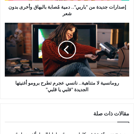
شعر
إصدارات جديدة من "باربي".. دمية مُصابة بالبهاق وأخرى بدون
شعر
رومانسية
لا
متناهية..
نانسي
عجرم
تطرح
برومو
أغنيتها
الجديدة
"قلبي
رومانسية لا متناهية.. نانسي عجرم تطرح برومو أغنيتها
يا
الجديدة "قلبي يا قلبي"
قلبي"
مقالات ذات صلة