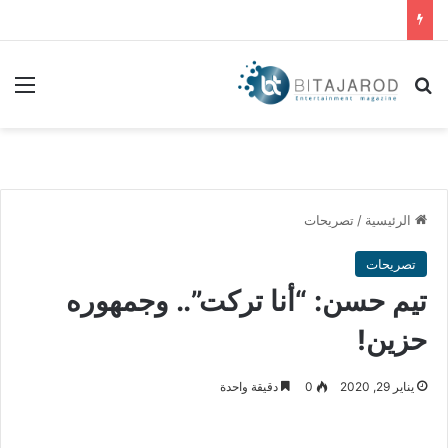
بحث عن
الق
الرئيسية
/
تصريحات
تصريحات
تيم حسن: “أنا تركت”.. وجمهوره
حزين!
يناير 29, 2020
0
دقيقة واحدة