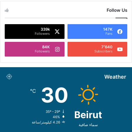
Follow Us
339k
147K
Followers
Fans
84K
7٬640
Followers
Subscribers
Weather
30
℃
Beirut
35º - 29º
46%
4.26 كيلومتر/ساعة
سماء صافية