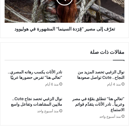
المشهورة
في
هوليوود
تعرّف إلى مصير "قِرَدة السينما" المشهورة في هوليوود
مقالات ذات صلة
نوال الزغبي تحصد المزيد من
نادر الأتات يكسب رهانه المصري..
النجاح.. Cute تواصل صعودها
“تعالي هنا” تفرض حضورها عربيًا
منذ 4 أيام
منذ 6 أيام
“تعالي هنا” تنطلق بقوّة في مصر
نوال الزغبي تحصد نجاح Cute..
وعربياً.. نادر الأتات يتقدّم قوائم
ملايين المشاهدات وتفاعل واسع
الاستماع
منذ أسبوع واحد
منذ أسبوع واحد