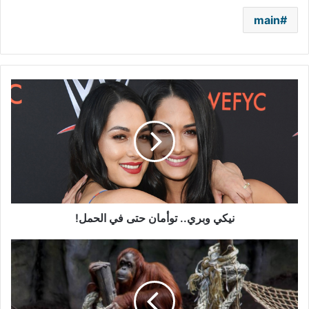
main
نيكي
وبري..
توأمان
حتى
في
الحمل!
نيكي وبري.. توأمان حتى في الحمل!
تعرّف
إلى
مصير
"قِرَدة
السينما"