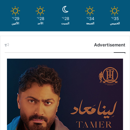
29
28
28
34
35
℃
℃
℃
℃
℃
الخميس
الجمعة
السبت
الأحد
الأثنين
Advertisement