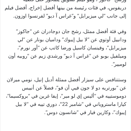
دريفوس، في فئات رئيسة من بينها أفضل إخراج، أفضل فيلم
إلى جانب “لي ميزيرابل” و”غراس آ ديو” لفرنسوا اوزون.
وفي فئة أفضل ممثل، رشح جان دوجادران عن “جاكوز”
ودانييل أوتوي عن “لا بيل إيبوك” وداميان بونار عن “لي
ميزيرابل”، وفينسان كاسيل ورضا كاتب عن “أور نورم”،
وميلفيل بوبو عن “غراس آ ديو” ورشدي زيم عن “روبيه أون
لوميير”.
وستتنافس على سيزار أفضل ممثلة أديل إنيل، نومي ميرلان
عن “بورتريه دو لا جون فيي أن فو”، فضلاً عن أنييس
دوموستييه في “أليس إي لو مير”، إيفا غرين في “بروكسيما”،
كيارا ماستروياني في “شامبر 22″، دوري تييه في “لا بيل
إيبوك”، وكارين فيار في “شانسون دوس”.