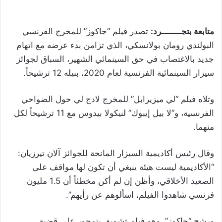
متابعة بتجــــــــرد:
تصدر فيلم “جاكوز” للمخرج الفرنسي
البولندي رومان بولانسكي، الذي تزامن بدء عرضه مع اتهام
جديد بالاغتصاب في حق السينمائي الشهير، السباق لجوائز
سيزار السينمائية الفرنسية لعام 2020، بنيله 12 ترشيحاً.
وتلاه فيلم “لي ميزيرابل” للمخرج لادج لي حول الضواحي
الفرنسية، و”لا بيل إيبوك” لنيكولا بيدوس مع 11 ترشيحاً لكل
منهما.
وقال رئيس أكاديمية السيزار المانحة للجوائز آلان تيرزيان:
“الأكاديمية ليست هيئة ينبغي أن تكون لها مواقف على
الصعيد الأخلاقي، وأظن إن لم أكن مخطئاً أن 1.5 مليون
فرنسي شاهدوا الفيلم، اسألوهم عن رأيهم”.
ورشح “جاكوز”، وهو فيلم تشويق يتمحور على قضية