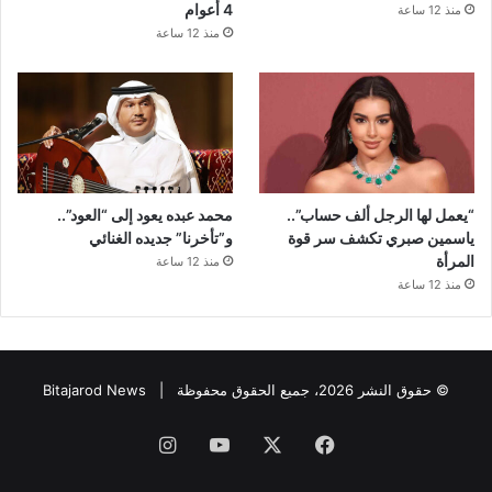
4 أعوام
منذ 12 ساعة
منذ 12 ساعة
“يعمل لها الرجل ألف حساب”..
محمد عبده يعود إلى “العود”..
ياسمين صبري تكشف سر قوة
و”تأخرنا” جديده الغنائي
المرأة
منذ 12 ساعة
منذ 12 ساعة
© حقوق النشر 2026، جميع الحقوق محفوظة |
Bitajarod News
فيسبوك
‫X
‫YouTube
انستقرام