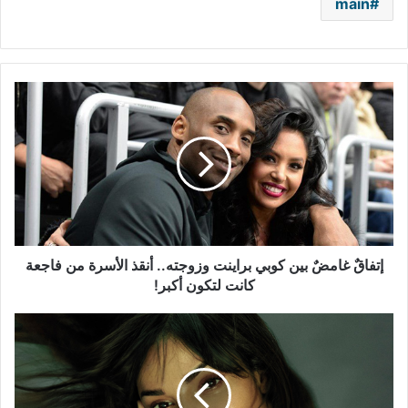
main
إتفاقٌ
غامضٌ
بين
كوبي
براينت
وزوجته..
أنقذ
الأسرة
من
فاجعة
إتفاقٌ غامضٌ بين كوبي براينت وزوجته.. أنقذ الأسرة من فاجعة
كانت
كانت لتكون أكبر!
لتكون
أكبر!
نادين
نجيم
تحت
دائرة
الضوء..