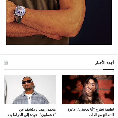
أجدد الأخبار
لطيفة تطرح “أنا بعجبني”.. دعوة
محمد رمضان يكشف عن
للتصالح مع الذات
“عشماوي”.. عودة إلى الدراما بعد