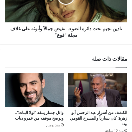
تفيض
جمالاً
وأنوثة
على
غلاف
نادين نجيم تحت دائرة الضوء.. تفيض جمالاً وأنوثة على غلاف
مجلة
مجلة “فوغ”
“فوغ”
مقالات ذات صلة
الكشف عن أسرار عبد الرحمن أبو
وائل جسار ينتقد “لولا البنات”..
زهرة: كان يسارياً والمسرح القومي
ويوضح موقفه من عمرو دياب
بيته
منذ يومين
منذ 12 ساعة