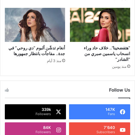
“هتفضحينا”.. خلاف حاد وراء
أنغام تدشّن ألبوم “دي روحي” في
انسحاب ياسمين صبري من
جدة.. مفاجآت بانتظار جمهورها
“الشادر”
منذ 3 أيام
منذ يومين
Follow Us
339k
147K
Followers
Fans
84K
7٬640
Followers
Subscribers