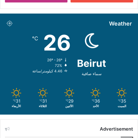
Weather
26
℃
Beirut
26º - 26º
72%
4.46 كيلومتر/ساعة
سماء صافية
31
31
29
36
35
℃
℃
℃
℃
℃
السبت
الأحد
الأثنين
الثلاثاء
الأربعاء
Advertisement