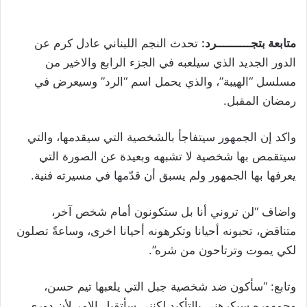
متابعة بتجــــــــــرد:
تحدث النجم اللبناني عادل كرم عن
الدور الجديد الذي سيلعبه في الجزء الرابع والاخير من
مسلسل “الهيبة”، والذي يحمل اسم “الرد” وسيعرض في
رمضان المقبل.
واكد إن الجمهور سيتفاجأ بالشخصية التي سيقدمها، والتي
سيتقمص بها شخصية لا تشبهه وبعيدة عن الصورة التي
يعرفها بها الجمهور ولم يسبق أن قدّمها في مسيرته فنية.
واضاف “لن تروني أنا بل ستكونون أمام شخص آخر،
متناقض، تحبونه أحيانا وتكرهونه أحيانا اخرى، وساعةً تصلون
لكي يموت وترتاحون من شره”.
وتابع: “سأكون ضد شخصية جبل التي يلعبها تيم حسن،
وجمهوره سيكرهني بالتأكيد لكنني سأتقبل الامر لأن دوري