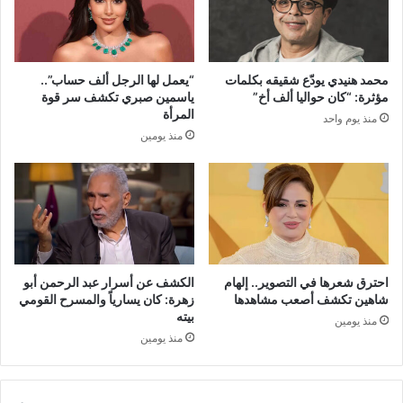
محمد هنيدي يودّع شقيقه بكلمات
“يعمل لها الرجل ألف حساب”..
مؤثرة: “كان حواليا ألف أخ”
ياسمين صبري تكشف سر قوة
المرأة
منذ يوم واحد
منذ يومين
احترق شعرها في التصوير.. إلهام
الكشف عن أسرار عبد الرحمن أبو
شاهين تكشف أصعب مشاهدها
زهرة: كان يسارياً والمسرح القومي
بيته
منذ يومين
منذ يومين