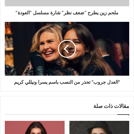
ملحم زين يطرح “ضعف نظر” شارة مسلسل “العودة”
"العدل
جروب"
تحذر
من
النصب
باسم
يسرا
ونيللي
كريم
"العدل جروب" تحذر من النصب باسم يسرا ونيللي كريم
مقالات ذات صلة