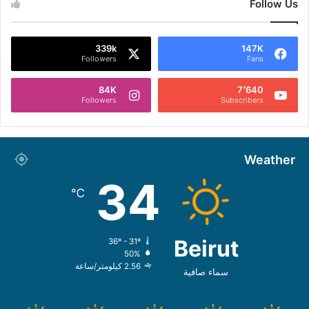
Follow Us
339k
147K
Followers
Fans
84K
7٬640
Followers
Subscribers
Weather
34
℃
Beirut
36º - 31º
50%
2.56 كيلومتر/ساعة
سماء صافية