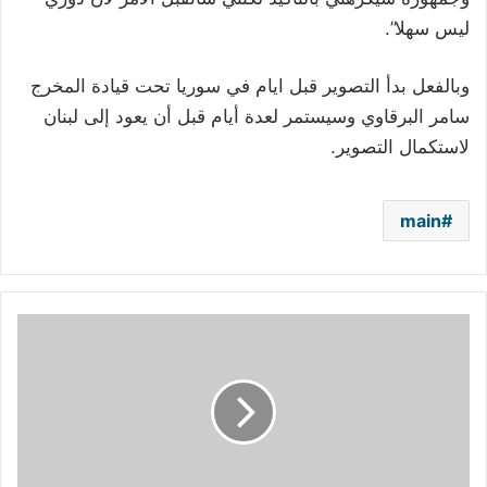
ليس سهلا”.
وبالفعل بدأ التصوير قبل ايام في سوريا تحت قيادة المخرج
سامر البرقاوي وسيستمر لعدة أيام قبل أن يعود إلى لبنان
لاستكمال التصوير.
main
ملحم
زين
يطرح
“ضعف
نظر”
شارة
مسلسل
“العودة”