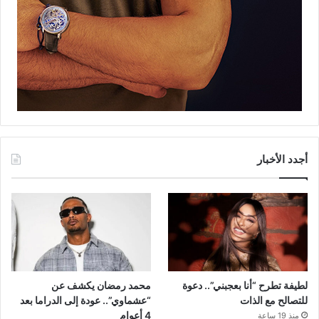
أجدد الأخبار
لطيفة تطرح “أنا بعجبني”.. دعوة
محمد رمضان يكشف عن
للتصالح مع الذات
“عشماوي”.. عودة إلى الدراما بعد
4 أعوام
منذ 19 ساعة