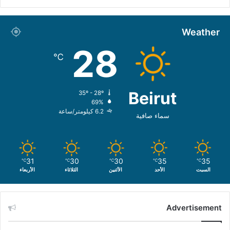
Weather
28
℃
Beirut
35º - 28º
69%
6.2 كيلومتر/ساعة
سماء صافية
31
30
30
35
35
℃
℃
℃
℃
℃
السبت
الأحد
الأثنين
الثلاثاء
الأربعاء
Advertisement