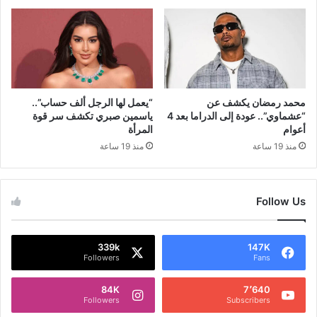
محمد رمضان يكشف عن
“يعمل لها الرجل ألف حساب”..
“عشماوي”.. عودة إلى الدراما بعد 4
ياسمين صبري تكشف سر قوة
أعوام
المرأة
منذ 19 ساعة
منذ 19 ساعة
Follow Us
339k
147K
Followers
Fans
84K
7٬640
Followers
Subscribers