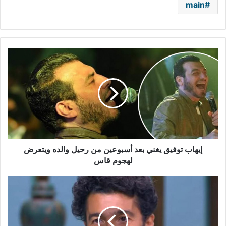
main
إيهاب
توفيق
يغني
بعد
أسبوعين
من
رحيل
والده
ويتعرض
لهجوم
إيهاب توفيق يغني بعد أسبوعين من رحيل والده ويتعرض
قاس
لهجوم قاس
زوجة
خالد
النبوي
تتحدث
عن