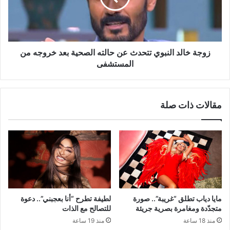
حالته
الصحية
بعد
خروجه
من
زوجة خالد النبوي تتحدث عن حالته الصحية بعد خروجه من
المستشفى
المستشفى
مقالات ذات صلة
مايا دياب تطلق “غريبة”.. صورة
لطيفة تطرح “أنا بعجبني”.. دعوة
متجدّدة ومغامرة بصرية جريئة
للتصالح مع الذات
منذ 18 ساعة
منذ 19 ساعة