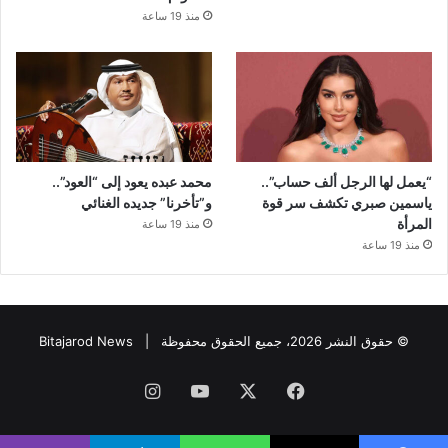
منذ 19 ساعة
“يعمل لها الرجل ألف حساب”..
محمد عبده يعود إلى “العود”..
ياسمين صبري تكشف سر قوة
و”تأخرنا” جديده الغنائي
المرأة
منذ 19 ساعة
منذ 19 ساعة
© حقوق النشر 2026، جميع الحقوق محفوظة |
Bitajarod News
فيسبوك
‫X
‫YouTube
انستقرام