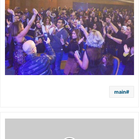
main
مادونا
تعاني
من