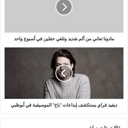
ألم
شديد
وتلغي
حفلين
في
أسبوع
واحد
مادونا تعاني من ألم شديد وتلغي حفلين في أسبوع واحد
ديفيد
فراي
يستكشف
إبداعات
"باخ"
الموسيقية
في
أبوظبي
ديفيد فراي يستكشف إبداعات "باخ" الموسيقية في أبوظبي
مقالات ذات صلة