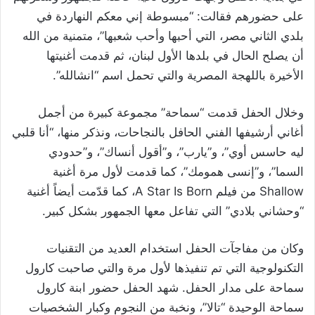
على حضورهم فقالت: “مبسوطة إني معكم النهاردة في
بلدي الثاني مصر، التي أحبها وأحب شعبها”، متمنية من الله
أن يصلح الحال في بلدها الأول لبنان، ثم قدمت أغنيتها
الأخيرة باللهجة المصرية والتي تحمل اسم “انشالله”.
وخلال الحفل قدمت “سماحة” مجموعة كبيرة من أجمل
أغاني أرشيفها الفني الحافل بالنجاحات، ونذكر منها، “أنا قلبي
ليه حاسس أوي”، و”يارب”، و”أقول أنساك”، و”حدودي
السما”، و”إنسى همومك”، كما قدمت لأول مرة أغنية
Shallow من فيلم A Star Is Born، كما قدّمت أيضاً أغنية
“وحشاني بلادي” التي تفاعل معها الجمهور بشكل كبير.
وكان من مفاجآت الحفل استخدام العديد من التقنيات
التكنولوجية التي تم تنفيذها لأول مرة والتي صاحبت كارول
سماحة على مدار الحفل. شهد الحفل حضور ابنة كارول
سماحة الوحيدة “تالا”، ونخبة من النجوم وكبار الشخصيات