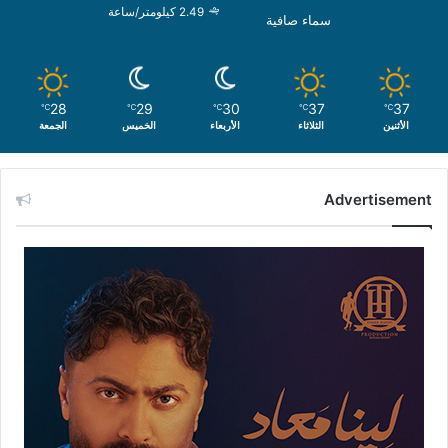
2.49 كيلومتر/ساعة
سماء صافية
28
29
30
37
37
℃
℃
℃
℃
℃
الأثنين
الثلاثاء
الأربعاء
الخميس
الجمعة
Advertisement