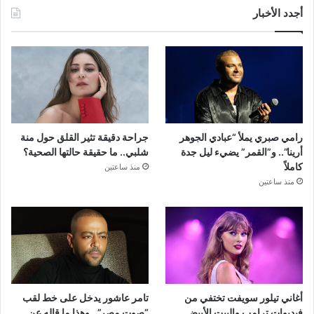
أجدد الأخبار
رامي صبري يملأ “عبادي الجوهر
جراحة دقيقة تثير القلق حول منة
أرينا”.. و”القمر” يضيء ليل جدة
شلبي.. ما حقيقة حالتها الصحية؟
كاملاً
منذ ساعتين
منذ ساعتين
أغاني تيلور سويفت تختفي من
تامر عاشور يدخل على خط لقب
فيديوات ترامب والبيت الأبيض..
“صوت مصر”.. وهذا ما قاله عن