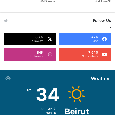
منذ 3 أيام
منذ 6 أيام
Follow Us
339k
147K
Followers
Fans
84K
7٬640
Followers
Subscribers
Weather
34
℃
Beirut
37º - 31º
36%