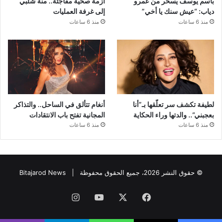
باسم يوسف يسخر من عمرو
أزمة صحية مفاجئة.. منة شلبي
دياب: “عيش سنك يا أخي”
إلى غرفة العمليات
منذ 6 ساعات
منذ 6 ساعات
لطيفة تكشف سر تعلّقها بـ”أنا
أنغام تتألق في الساحل.. والتذاكر
بعجبني”.. والدتها وراء الحكاية
المجانية تفتح باب الانتقادات
منذ 6 ساعات
منذ 6 ساعات
© حقوق النشر 2026، جميع الحقوق محفوظة |
Bitajarod News
فيسبوك
‫X
‫YouTube
انستقرام