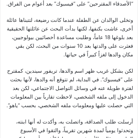
“الأصدقاء المقترحين” على “فيسبوك” بعد أعوام من الفراق.
وتخلى الوالدان عن الطفلة عندما كانت رضيعة، لتتبناها عائلة
أخرى، عاشت بكنفها، لكنها بدأت البحث عن عائلتها الحقيقية
بعد بلوغها 18 عاماً، وطلبت مساعدة أخصائيين بيولوجيين،
فعثرت على والدتها بعد 10 سنوات من البحث، لكن بقي
مكان والدها لغزاً كبيراً في حياتها.
لكن بشكل غريب ظهر اسم والدها، تريفور سيندين، كمقترح
على “فيسبوك”. في البداية، لم تتوقع أنه والدها، لأنها بحثت
لفترة طويلة عنه في وسائل التواصل الاجتماعي، لكن بعد
الدخول إلى ملفه الشخصي، لاحظت تقارباً بين المعلومات
التي حصلت عليها ومعلومات ملفه الشخصي، بحسب “ياهو”.
أرسلت طلب الصداقة، واتصلت به، وأكدت له أنها ابنته،
وتحدثوا يومياً لمدة شهرين تقريباً، والتقوا في الأسبوع