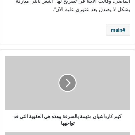
الماضي، وقالت الأبنة في تصريح لها “أشعر بأنني مباركة
بشكل لا يصدق بعد عثوري عليه الآن”.
main
كيم
كارداشيان
متهمة
بالسرقة
وهذه
هي
العقوبة
التي
قد
تواجهها
كيم كارداشيان متهمة بالسرقة وهذه هي العقوبة التي قد
تواجهها