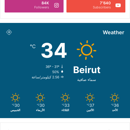
84K
7٬640
Followers
Subscribers
Weather
34
℃
Beirut
36º - 31º
50%
2.56 كيلومتر/ساعة
سماء صافية
30
30
33
37
36
℃
℃
℃
℃
℃
الأحد
الأثنين
الثلاثاء
الأربعاء
الخميس