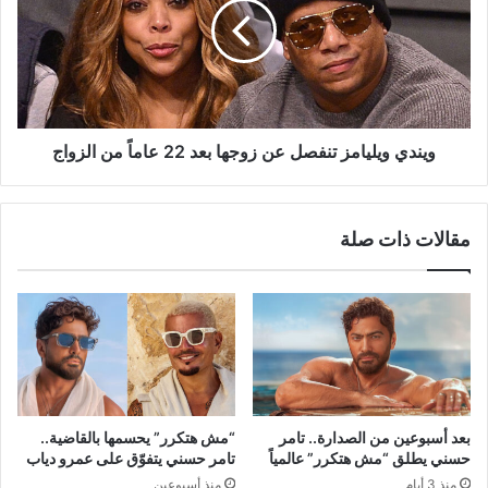
عن
زوجها
بعد
22
عاماً
من
الزواج
ويندي ويليامز تنفصل عن زوجها بعد 22 عاماً من الزواج
مقالات ذات صلة
بعد أسبوعين من الصدارة.. تامر
“مش هتكرر” يحسمها بالقاضية..
حسني يطلق “مش هتكرر” عالمياً
تامر حسني يتفوّق على عمرو دياب
منذ 3 أيام
منذ أسبوعين