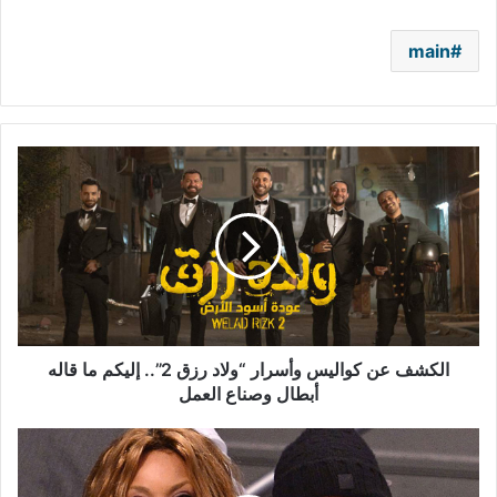
main
الكشف
عن
كواليس
وأسرار
“ولاد
رزق
2”..
إليكم
ما
قاله
الكشف عن كواليس وأسرار “ولاد رزق 2”.. إليكم ما قاله
أبطال
أبطال وصناع العمل
وصناع
العمل
ويندي
ويليامز
تنفصل