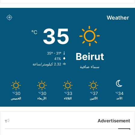
Weather
35
℃
Beirut
35º - 31º
41%
2.32 كيلومتر/ساعة
سماء صافية
30
30
33
37
34
℃
℃
℃
℃
℃
الأحد
الأثنين
الثلاثاء
الأربعاء
الخميس
Advertisement