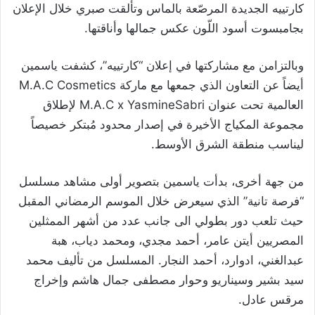
كارتييه الجديدة المرصّعة بالماس وتألقت صبر
ي خلال الإعلان
بجامبسوت أسود اللّون عكس جمالها وأناقتها.
وبالتزامن مع مشاركتها في إعلان “كارتييه”، كشفت ياسمين
أيضاً عن التعاون الذي جمعها مع ماركة M.A.C Cosmetics
العالمية تحت عنوان M.A.C x YasmineSabri لإطلاق
مجموعة المكياج الأخيرة في إصدار محدود مُبتكر خصيصاً
ليناسب منطقة الشرق الأوسط.
من جهة أخرى، بدأت ياسمين بتصوير أولى مشاهد مسلسل
“فرصة تانية” الذي سيعرض خلال الموسم الرمضاني المقبل
حيث تلعب دور بطولي الى جانب عدد من أشهر الممثلين
المصريين أيتن عامر، أحمد مجدي، ومحمد دياب، هبة
عبدالغني، ادوارد، أحمد النجار. المسلسل من تأليف محمد
سيد بشير وسيناريو وحوار مصطفى جمال هاشم وإخراج
مرقس عادل.