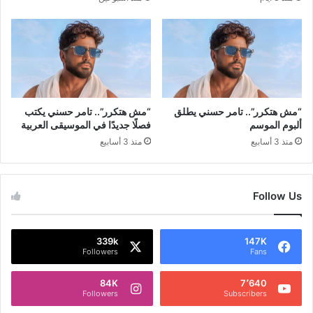
“مش هتكرر”.. تامر حسني يطلق
“مش هتكرر”.. تامر حسني يكتب
ألبوم الموسم
فصلًا جديدًا في الموسيقى العربية
منذ 3 أسابيع
منذ 3 أسابيع
Follow Us
339k
147K
Followers
Fans
84K
7٬640
Followers
Subscribers