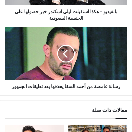
على
الجنسية
بالفيديو – هكذا استقبلت ليلى اسكندر خبر حصولها على
السعودية
الجنسية السعودية
رسالة
غامضة
من
أحمد
السقا
يحذفها
بعد
تعليقات
الجمهور
رسالة غامضة من أحمد السقا يحذفها بعد تعليقات الجمهور
مقالات ذات صلة