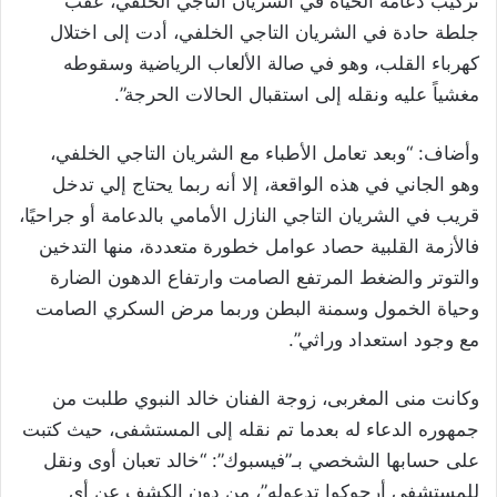
تركيب دعامة الحياة في الشريان التاجي الخلفي، عقب
جلطة حادة في الشريان التاجي الخلفي، أدت إلى اختلال
كهرباء القلب، وهو في صالة الألعاب الرياضية وسقوطه
مغشياً عليه ونقله إلى استقبال الحالات الحرجة”.
وأضاف: “وبعد تعامل الأطباء مع الشريان التاجي الخلفي،
وهو الجاني في هذه الواقعة، إلا أنه ربما يحتاج إلي تدخل
قريب في الشريان التاجي النازل الأمامي بالدعامة أو جراحيًا،
فالأزمة القلبية حصاد عوامل خطورة متعددة، منها التدخين
والتوتر والضغط المرتفع الصامت وارتفاع الدهون الضارة
وحياة الخمول وسمنة البطن وربما مرض السكري الصامت
مع وجود استعداد وراثي”.
وكانت منى المغربى، زوجة الفنان خالد النبوي طلبت من
جمهوره الدعاء له بعدما تم نقله إلى المستشفى، حيث كتبت
على حسابها الشخصي بـ”فيسبوك”: “خالد تعبان أوى ونقل
للمستشفى أرجوكوا تدعوله”، من دون الكشف عن أى