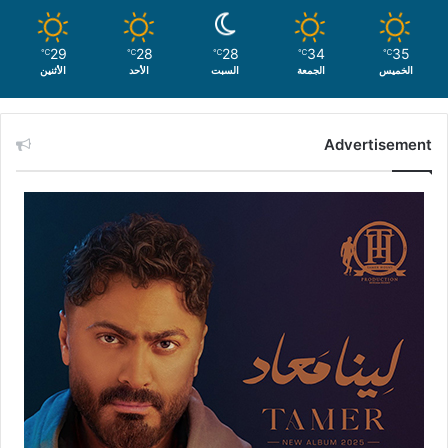
29
28
28
34
35
℃
℃
℃
℃
℃
الخميس
الجمعة
السبت
الأحد
الأثنين
Advertisement