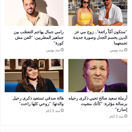
“ستكون أمّاً رائعة”.. زوج مي عز
رامي جمال يهاجم التعصّب بين
الدين يحسم الجدل وصورة جديدة
جماهير المطربين: “الفن مش
تجمعهما
كورة”
منذ يومين
منذ يومين
أرملة سعيد صالح تحيي ذكرى رحيله
هالة صدقي تستعيد ذكرى رحيل
برسالة مؤثرة: “كأنك مشيت
والدتها: “روحي كلها راحت”
إمبارح”
منذ 3 أيام
منذ 3 أيام