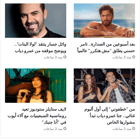
بعد أسبوعين من الصدارة.. تامر
وائل جسار ينتقد “لولا البنات”..
حسني يطلق “مش هتكرر” عالمياً
ويوضح موقفه من عمرو دياب
منذ 3 ساعات
منذ 3 ساعات
من “خطفوني” إلى أول ألبوم
لايف ستايلز ستوديوز تعيد
غنائي.. جنا عمرو دياب تبدأ
رومانسية السبعينيات مع آلاء أيوب
مشوارها الخاص
في “أنا جنبك”
منذ 3 ساعات
منذ 3 ساعات