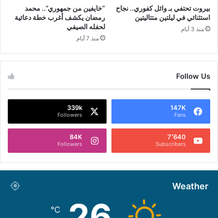
بيروت تحتفي بـ وائل كفوري.. نجاح
“خايفين من جمهوري”.. محمد
استثنائي في ليلتين متتاليتين
رمضان يكشف أغرب خطة دعائية
لحفله الصيفي
منذ 3 أيام
منذ 7 أيام
Follow Us
339k
147K
Followers
Fans
84K
7٬640
Followers
Subscribers
Weather
26
℃