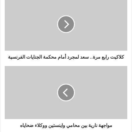
كلاكيت
رابع
مرة..
سعد
لمجرد
أمام
محكمة
الجنايات
الفرنسية
كلاكيت رابع مرة.. سعد لمجرد أمام محكمة الجنايات الفرنسية
مواجهة
نارية
بين
محامي
واينستين
ووكلاء
ضحاياه
مواجهة نارية بين محامي واينستين ووكلاء ضحاياه