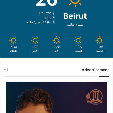
Beirut
35º - 26º
58%
3.84 كيلومتر/ساعة
سماء صافية
30
29
28
36
35
℃
℃
℃
℃
℃
الجمعة
السبت
الأحد
الأثنين
الثلاثاء
Advertisement