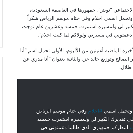
اجتماعي ”تويتر“، جمهورها في العاصمة السعودية،
ه وتحمل اسمي
احلام
وفي ختام موسم الرياض شكراً
الكبير لي ولمسيره استمرت خمسه وعشرين عام توجت
دعمتوني في مسيرتي ولولاكم لما كنت
احلام”.
رة الماضية أغنيتين من الألبوم، الأولى تحمل اسم “أنا
لصالح وتوزيع خالد عز، والثانية بعنوان “أنا مدري عن
 طلال.
ه وتحمل اسمي
#احلام
وفي ختام موسم الرياض
على تقديرك الكبير لي ولمسيره استمرت خمسه
ب
انتظركم جمهوري الذي طالما دعمتوني في