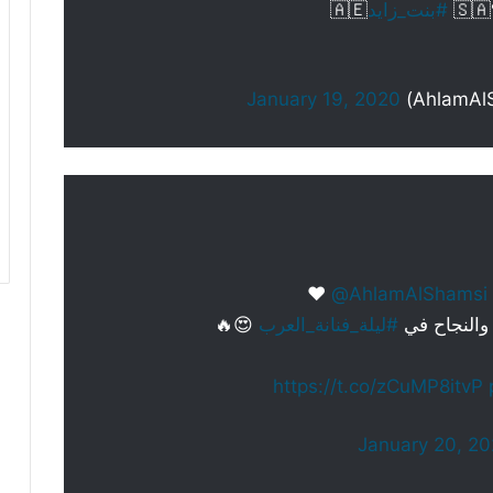
#بنت_زايد
🇦🇪
January 19, 2020
⁩ ❤
@AhlamAlShamsi
#ليلة_فنانة_العرب
😍🔥
https://t.co/zCuMP8itvP
January 20, 2