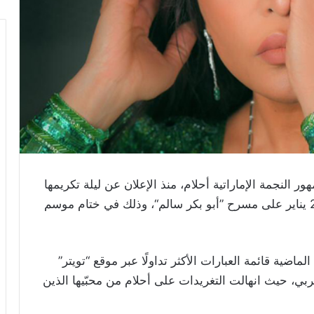
 النجمة الإماراتية أحلام، منذ الإعلان عن ليلة تكريمها
في حفل غنائي كبير تحييه يوم الجمعة المقبل 24 يناير على مسرح ”أبو بكر سالم“، وذلك في ختام موسم
ماضية قائمة العبارات الأكثر تداولًا عبر موقع “تويتر”
بي، حيث انهالت التغريدات على أحلام من محبّيها الذين