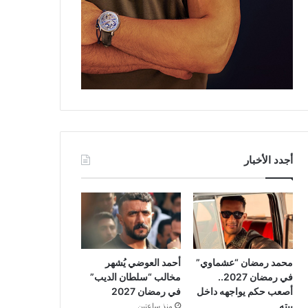
أجدد الأخبار
محمد رمضان “عشماوي”
أحمد العوضي يُشهر
في رمضان 2027..
مخالب “سلطان الديب”
أصعب حكم يواجهه داخل
في رمضان 2027
بيته
منذ ساعتين