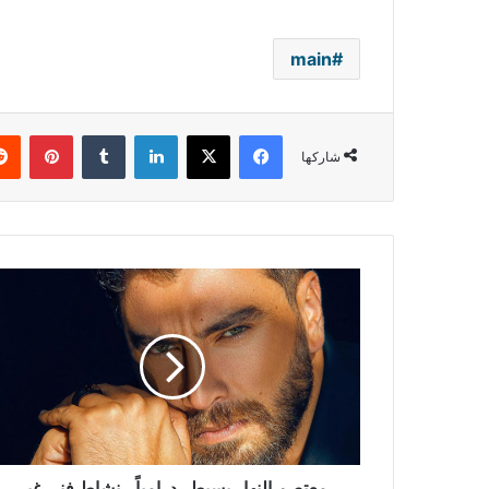
main
فيسبوك
‫X
لينكدإن
بينتي
شاركها
معتصم
النهار
يسيطر
درامياً..
نشاط
فني
غير
مسبوق!
معتصم النهار يسيطر درامياً.. نشاط فني غير