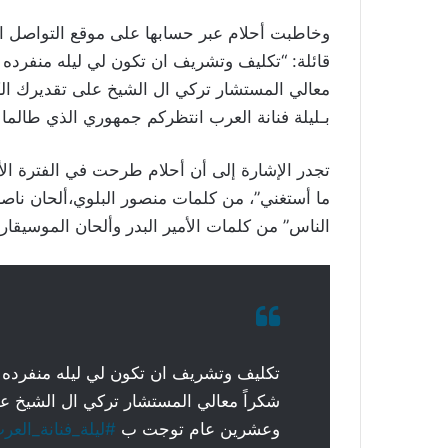
وخاطبت أحلام عبر حسابها على موقع التواصل ال
قائلة: “
تكليف وتشريف ان تكون لي ليله منفرد
معالي المستشار تركي ال الشيخ على تقديرك 
بـ
ليلة فنانة العرب
انتظركم جمهوري الذي طالما 
تجدر الإشارة إلى أن أحلام طرحت في الفترة الأخي
ما أستغني”، من كلمات منصور البلوي،ألحان ناصر ا
الناس” من كلمات الأمير البدر وألحان الموسيقار
تكليف وتشريف ان تكون لي ليله منفرد
شكراً معالي المستشار تركي ال الشيخ 
وعشرين عام توجت ب
#ليلة_فنانة_العر