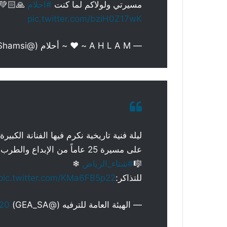
مسيرتي ولولاكم لما كنت
#احلام
🙏🏻💚🇸🇦
pic.twitter.com/bziH0Z17wK
— A H L A M ~ ♥️ ~ أحلام (@AhlamAlShamsi)
ليلة فنية تاريخية نكرم فيها الفنانة الكبيرة ⁦
على مسيرة 25 عاماً من الإبداع والطرب والنجاح في
🎼
#شتاء_الرياض
❄
للتذاكر:
pic.twitter.com/KMa6FB5p22
— الهيئة العامة للترفيه (@GEA_SA)
020