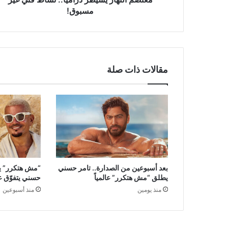
مسبوق!
مقالات ذات صلة
بعد أسبوعين من الصدارة.. تامر حسني
“مش هتكرر” يح
يطلق “مش هتكرر” عالمياً
حسني يتفوّق ع
منذ يومين
منذ أسبوعين