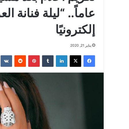
عاماً.. “ليلة فنانة الع
إلكترونيًا
يناير 21, 2020
فيسبوك
‫X
لينكدإن
بينتيريست