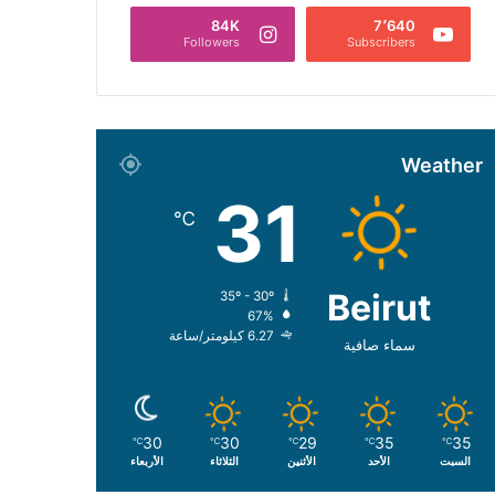
84K
7٬640
Followers
Subscribers
Weather
31
℃
Beirut
35º - 30º
67%
6.27 كيلومتر/ساعة
سماء صافية
30
30
29
35
35
℃
℃
℃
℃
℃
السبت
الأحد
الأثنين
الثلاثاء
الأربعاء