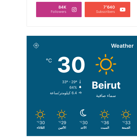
84K
7٬640
Followers
Subscribers
Weather
30
℃
Beirut
33º - 29º
64%
6.4 كيلومتر/ساعة
سماء صافية
30
29
30
36
33
℃
℃
℃
℃
℃
الجمعة
السبت
الأحد
الأثنين
الثلاثاء