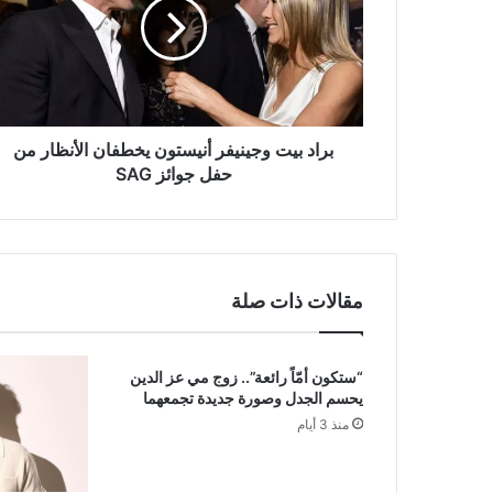
أنيستون
يخطفان
الأنظار
من
حفل
جوائز
SAG
براد بيت وجينيفر أنيستون يخطفان الأنظار من
حفل جوائز SAG
مقالات ذات صلة
“ستكون أمّاً رائعة”.. زوج مي عز الدين
يحسم الجدل وصورة جديدة تجمعهما
منذ 3 أيام