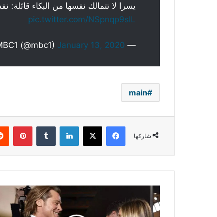
يسرا لا تتمالك نفسها من البكاء قائلة: 
pic.twitter.com/NSpnqp9slL
January 13, 2020
— MBC1 (@mbc1)
main
فيسبوك
‫X
لينكدإن
بينتي
شاركها
براد
بيت
وجينيفر