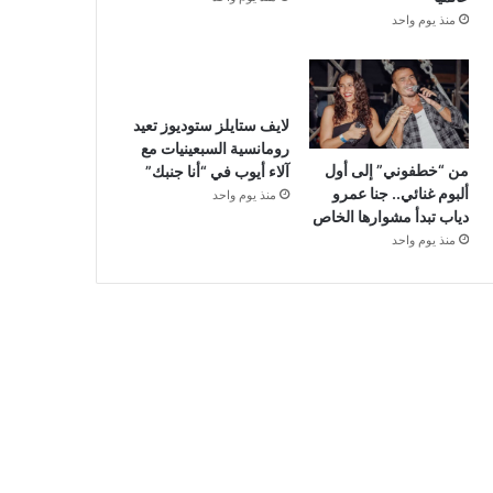
منذ يوم واحد
لايف ستايلز ستوديوز تعيد
رومانسية السبعينيات مع
من “خطفوني” إلى أول
آلاء أيوب في “أنا جنبك”
ألبوم غنائي.. جنا عمرو
منذ يوم واحد
دياب تبدأ مشوارها الخاص
منذ يوم واحد