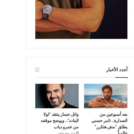
أجدد الأخبار
بعد أسبوعين من
وائل جسار ينتقد “لولا
الصدارة.. تامر حسني
البنات”.. ويوضح موقفه
يطلق “مش هتكرر”
من عمرو دياب
عالمياً
منذ يوم واحد