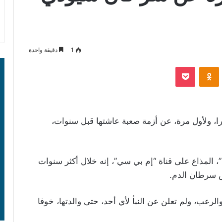
1
دقيقة واحدة
‫Pocket
Odnoklassniki
، ولأول مرة، عن أزمة صعبة عاشتها قبل سنوات،
، المذاع على قناة “إم بي سي”، إنه خلال أكثر سنوات
ض سرطان الدم.
لرعب، ولم تعلن عن النبأ لأي أحد، حتى والدتها، خوفا