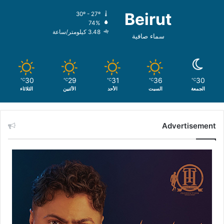
Beirut
30º - 27º
74%
3.48 كيلومتر/ساعة
سماء صافية
30
29
31
36
30
℃
℃
℃
℃
℃
الجمعة
السبت
الأحد
الأثنين
الثلاثاء
Advertisement