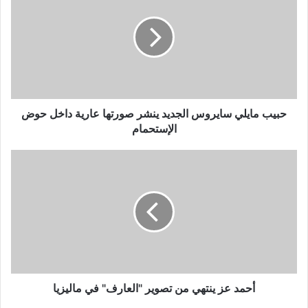
سايروس
الجديد
ينشر
صورتها
عارية
داخل
حوض
الإستحمام
حبيب مايلي سايروس الجديد ينشر صورتها عارية داخل حوض
الإستحمام
أحمد
عز
ينتهي
من
تصوير
"العارف"
في
ماليزيا
أحمد عز ينتهي من تصوير "العارف" في ماليزيا