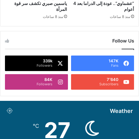
“عشماوي”.. عودة إلى الدراما بعد 4
ياسمين صبري تكشف سر قوة
أعوام
المرأة
منذ 8 ساعات
منذ 8 ساعات
Follow Us
339k
147K
Followers
Fans
84K
7٬640
Followers
Subscribers
Weather
27
℃