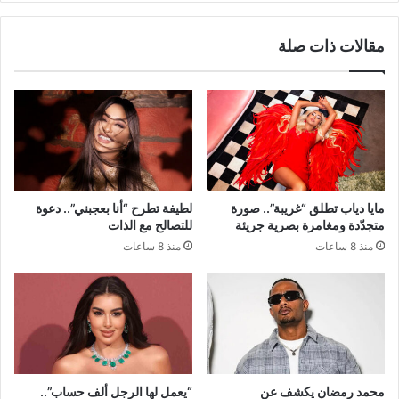
مقالات ذات صلة
مايا دياب تطلق “غريبة”.. صورة
لطيفة تطرح “أنا بعجبني”.. دعوة
متجدّدة ومغامرة بصرية جريئة
للتصالح مع الذات
منذ 8 ساعات
منذ 8 ساعات
محمد رمضان يكشف عن
“يعمل لها الرجل ألف حساب”..