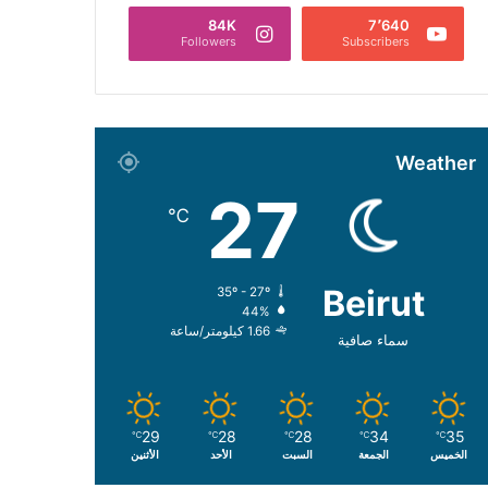
84K
7٬640
Followers
Subscribers
Weather
27
℃
Beirut
35º - 27º
44%
1.66 كيلومتر/ساعة
سماء صافية
29
28
28
34
35
℃
℃
℃
℃
℃
الخميس
الجمعة
السبت
الأحد
الأثنين