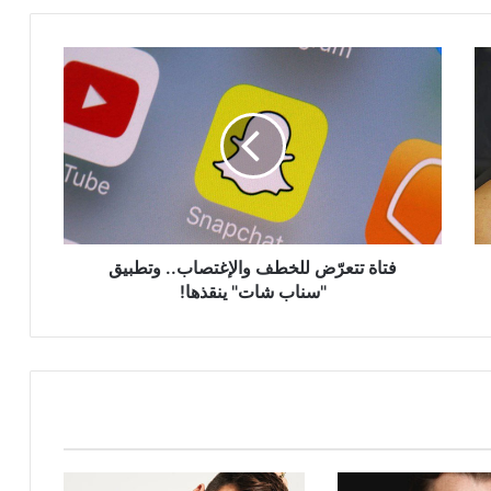
فتاة
تتعرّض
للخطف
والإغتصاب..
وتطبيق
"سناب
شات"
ينقذها!
فتاة تتعرّض للخطف والإغتصاب.. وتطبيق
"سناب شات" ينقذها!