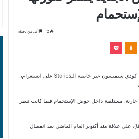
إستحمام
2
أقل من دقيقة
‫Pocket
Odnoklassniki
شارك الموسيقي الأسترالي كودي سيمبسون عبر خاصية الـStories على انستغرام،
.
عارية، مستلقية داخل حوض الإستحمام فيما كانت تنظر
ن سايروس (27 عامًا) وسيمبسون (23 عامًا)، على علاقة منذ أكتوبر العام الماضي بعد انفصال