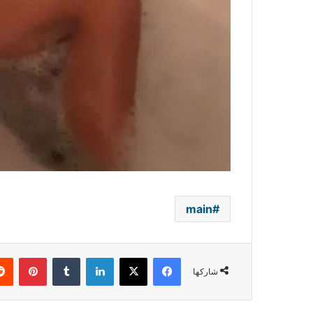
main
فيسبوك
‫X
لينكدإن
بينتي
شاركها