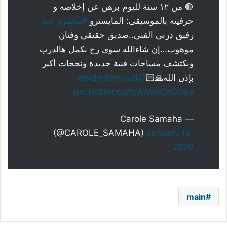
🟣 من ١٢ سنة لليوم برهن عن إخلاصه و
حرفيته بالموسيقى: المايسترو
#محمود_عيد
رفيق دربي الفني..صديق حقيقي وفنان
موهوب…إن شاءالله سوى رح نكمل هالدرب
ونكتشف مساحات فنية جديدة ونجحات أكبر
بإذن الله🙏🏻
@eleidmahmoud
pic.twitter.com/AWsKCnOOqv
— Carole Samaha
(@CAROLE_SAMAHA)
January 19,
2020
main