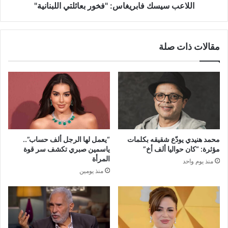
اللاعب سيسك فابريغاس: "فخور بعائلتي اللبنانية"
مقالات ذات صلة
محمد هنيدي يودّع شقيقه بكلمات
“يعمل لها الرجل ألف حساب”..
مؤثرة: “كان حواليا ألف أخ”
ياسمين صبري تكشف سر قوة
المرأة
منذ يوم واحد
منذ يومين