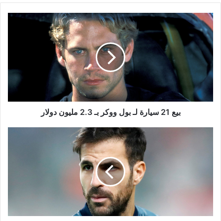
بيع
21
سيارة
لـ
بول
ووكر
بـ
2.3
مليون
دولار
بيع 21 سيارة لـ بول ووكر بـ 2.3 مليون دولار
اللاعب
سيسك
فابريغاس:
"فخور
بعائلتي
اللبنانية"