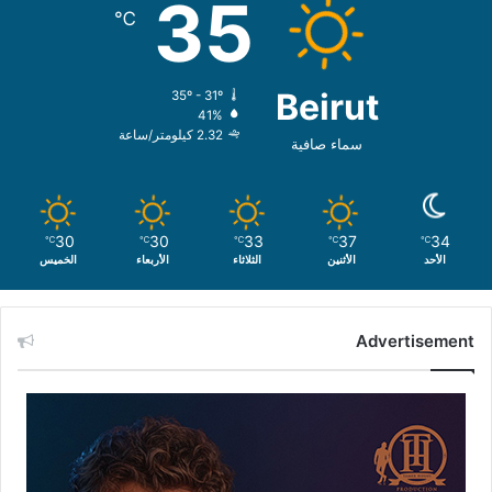
35
℃
Beirut
35º - 31º
41%
2.32 كيلومتر/ساعة
سماء صافية
30
30
33
37
34
℃
℃
℃
℃
℃
الأحد
الأثنين
الثلاثاء
الأربعاء
الخميس
Advertisement