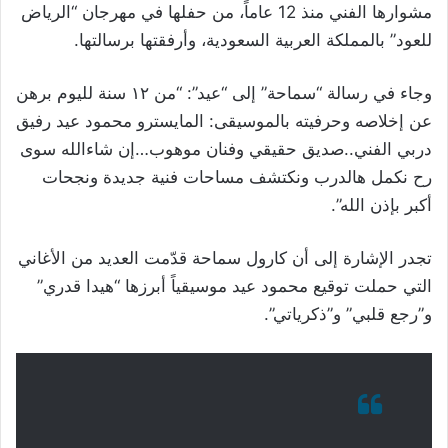
مشوارها الفني منذ 12 عاماً، من حفلها في مهرجان “الرياض
للعود” بالمملكة العربية السعودية، وأرفقتها برسالتها.
وجاء في رسالة “سماحة” إلى “عيد”: “
من ١٢ سنة لليوم برهن
عن إخلاصه وحرفيته بالموسيقى: المايسترو
محمود عيد
رفيق
دربي الفني..صديق حقيقي وفنان موهوب…إن شاءالله سوى
رح نكمل هالدرب ونكتشف مساحات فنية جديدة ونجحات
أكبر بإذن الله”.
تجدر الإشارة إلى أن كارول سماحة قدّمت العديد من الأغاني
التي حملت توقيع محمود عيد موسيقياً أبرزها “هيدا قدري”
و”رجع قلبي” و”
ذكرياتي”.