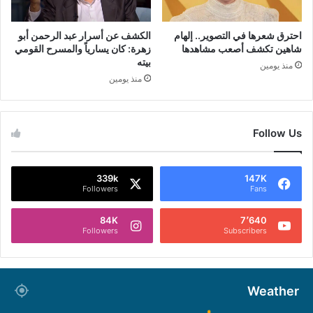
احترق شعرها في التصوير.. إلهام
الكشف عن أسرار عبد الرحمن أبو
شاهين تكشف أصعب مشاهدها
زهرة: كان يسارياً والمسرح القومي
بيته
منذ يومين
منذ يومين
Follow Us
339k
147K
Followers
Fans
84K
7٬640
Followers
Subscribers
Weather