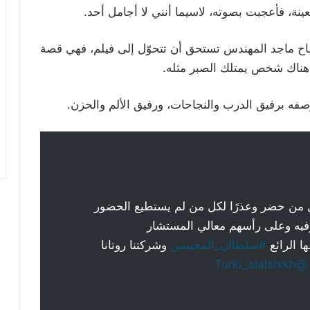
نة، فأعجبت بصوته، لاسيما أنني لا أجامل أحد.
ح ماجد المهندس تستحق أن تتحوّل إلى فيلم، فهي قصة
 هناك شخص يمتلك الصبر مثله.
 برفيق الدرب والنجاحات، ورفيق الألم والحزن.
 من حضر وعذرًا لكل من لم يستطيع الحضور
ترفيه وعلى رأسهم معالي المستشار
ا الرائع
#سلطاان_المحيسن
وشركتنا روتانا
@Turki_alalshikh