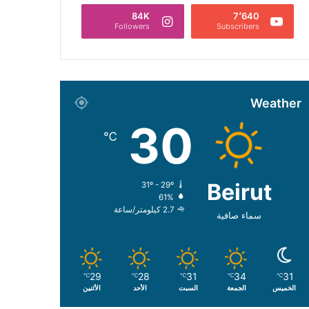
84K
7٬640
Followers
Subscribers
Weather
30
℃
Beirut
31º - 29º
61%
2.7 كيلومتر/ساعة
سماء صافية
29
28
31
34
31
℃
℃
℃
℃
℃
الخميس
الجمعة
السبت
الأحد
الأثنين