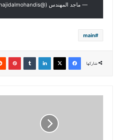
— ماجد المهندس (@majidalmohandis)
main
فيسبوك
‫X
لينكدإن
بينتي
شاركها
أديل
تعود
للجمهور
بعمل
جديد