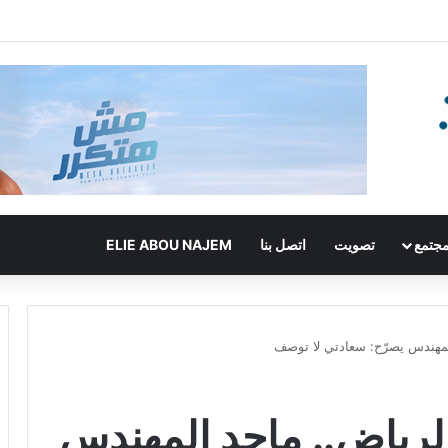
جتمع
تصويت
اتصل بنا
ELIE ABOU NAJEM
المهندس يصرّح: سعادتي لا توصف
الرياض.. ماجد المهندس