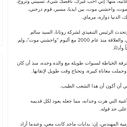
غانيه، منها: إني أحب غيرك، ناقصك شيء، تسيبني وتروح،
 موت، واحشني موت، بين ايديا، مسير، قوم درجني،
 الدنيا دواره، مرماي.
حدث الرئيس التنفيذي لشركة روتانا، السيد سالم
الهندي، قائلاً إن الفنان ماجد المهندس أخ وصديق، والعلاقة منذ عام 2000 مع ألبوم “واحشني موت”، ولم
وأداءً.
ة الخياطة لسنوات طويلة مع والده وجده، منذ أن كان
ي أن أكون أن هذا الشعب الطيب.
أغنية التي هزت وجدانه، مما جعله يعود لكل قديمه
لى حد قوله.
ومية المهندس، إن: بدايات ماجد كانت معي، وعندما أراد