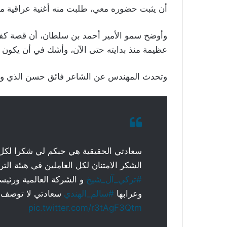
أن يثبت حضوره معي، طلبت منه أغنية عراقية معي
وأوضح سمو الأمير أحمد بن سلطان، أن قصة كفا
عظيمة منذ بدايته حتى الآن، وأشك في أن يكون
وتحدث المهندس عن الشاعر فائق حسن الذي وصفه
سعادتي الحقيقية هي حبكم لي شكرا لكل
الشكر الامتنان لكل العاملين في هيئة ال
#تركي_آل_شيخ
و الشركة العالمية ورئيسه
وعرابها
#سالم_الهندي
سعادتي لا توصف
pic.twitter.com/r3tAgF3Qtm