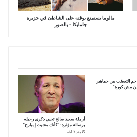
جامايكا
-
بالصور
مالوما يستمتع بوقته على الشاطئ في جزيرة
جامايكا - بالصور
جم التعصّب بين جماهير
فن مش كورة”
أرملة سعيد صالح تحيي ذكرى رحيله
برسالة مؤثرة: “كأنك مشيت إمبارح”
منذ 3 أيام