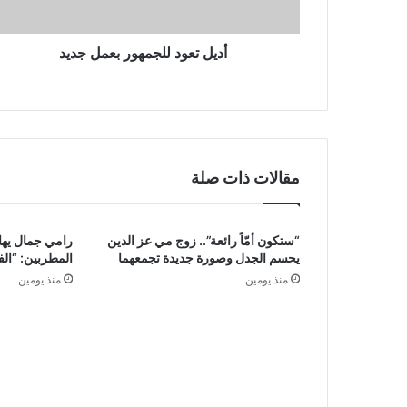
أديل تعود للجمهور بعمل جديد
مقالات ذات صلة
“ستكون أمّاً رائعة”.. زوج مي عز الدين
رامي جمال يها
يحسم الجدل وصورة جديدة تجمعهما
المطربين: “ال
منذ يومين
منذ يومين