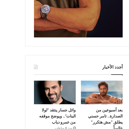
أجدد الأخبار
بعد أسبوعين من
وائل جسار ينتقد “لولا
الصدارة.. تامر حسني
البنات”.. ويوضح موقفه
يطلق “مش هتكرر”
من عمرو دياب
عالمياً
منذ 8 ساعات