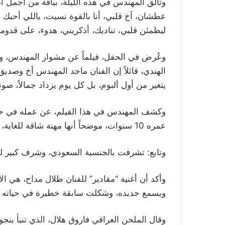
وتألق المهندس في هذه الليلة، بباقة من أجمل أ
عطشان، آخ قلبي، أنا بالقوة نسيت، ياللي أحبك
ليطمئن قلبي، تناديك، أذكريني، هدوء، على قدومك،
وعُرض في الحفل، فيلماً عن مشوار المهندس، وت
يتغير من أول ألبوم، بل كل يوم يزداد جمالاً، صوتاً 
وكشف المهندس في هذا الفيلم، عن عمله في حرف
عمره 10 سنوات، موضحاً أنها مهنة شاقة للغاية، وحملت معاناة كبيرة، وتحتاج وقت طويل لإتقانها.
وتابع: تشرفت بالجنسية السعودي، وشرف كبير ل
وأكد أن أغنية “مقادير” للفنان طلال مداح، هي ال
ويسمع جديده، وشكلت سابقة خطيرة في حياته ع
وقال الملحن العراقي فاروق هلال، الذي تنبأ بنج