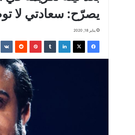
يصرّح: سعادتي لا ت
يناير 18, 2020
فيسبوك
‫X
لينكدإن
بينتيريست