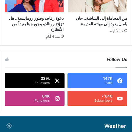
من المحاماة إلى الشاشة.. جان
دعوة زفاف وصور رومانسية.. هل
يامان يعود إلى مهنته القديمة
تزوّج رونالدو وجورجينا بعيداً من
الأنظار؟
منذ 3 أيام
منذ 4 أيام
Follow Us
339k
147K
Followers
Fans
84K
7٬640
Followers
Subscribers
Weather