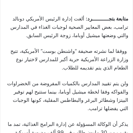
متابعة بتجـــــــــــرد:
ألغت إدارة الرئيس الأمريكي دونالد
ترامب، بعض المعايير الصحية لوجبات الغذاء في المدارس
والتي وضعتها ميشيل أوباما، زوجة الرئيس السابق.
ووفقا لما نشرته صحيفة “واشنطن بوست” الأمريكية، تتيح
وزارة الزراعة الأمريكية حرية أكبر للمدارس لاختيار نوع
الطعام الذي يتم تقديمه للطلاب.
ولن يتم تقييد المدارس بالكميات المفروضة من الخضراوات
والفواكه وفقا لخطة ميشيل أوباما، بينما ستتيح لهم توفير
البيتزا وشطائر البرغر والبطاطس المقلية، كونها الوجبات
التي يفضلها ترامب.
يذكر أن الوكالة المسؤولة عن إدارة البرامج الغذائية، تمد ما
يقرب من 30 مليون طالب في 99 ألف مدرسة أمريكية