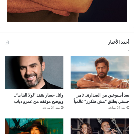
أجدد الأخبار
بعد أسبوعين من الصدارة.. تامر
وائل جسار ينتقد “لولا البنات”..
حسني يطلق “مش هتكرر” عالمياً
ويوضح موقفه من عمرو دياب
منذ 21 ساعة
منذ 21 ساعة