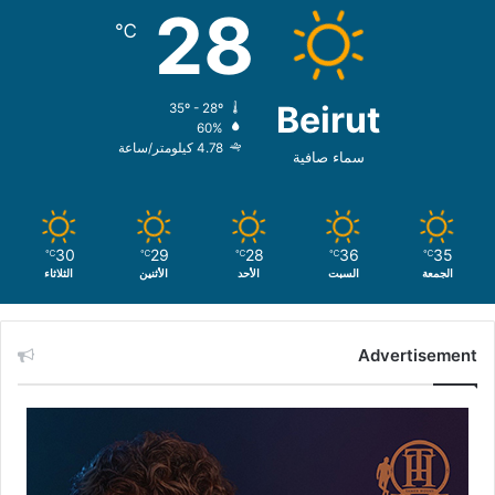
28
℃
Beirut
35º - 28º
60%
4.78 كيلومتر/ساعة
سماء صافية
30
29
28
36
35
℃
℃
℃
℃
℃
الجمعة
السبت
الأحد
الأثنين
الثلاثاء
Advertisement