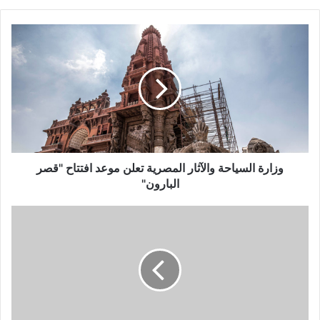
وزارة
السياحة
والآثار
المصرية
تعلن
موعد
افتتاح
"قصر
البارون"
وزارة السياحة والآثار المصرية تعلن موعد افتتاح "قصر
البارون"
بعد
الجراحة..
رامي
جمال
يطمئن
الجمهور
على
صحته