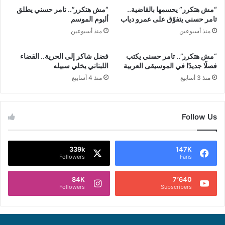
“مش هتكرر” يحسمها بالقاضية..
“مش هتكرر”.. تامر حسني يطلق
تامر حسني يتفوّق على عمرو دياب
ألبوم الموسم
منذ أسبوعين
منذ أسبوعين
“مش هتكرر”.. تامر حسني يكتب
فضل شاكر إلى الحرية.. القضاء
فصلًا جديدًا في الموسيقى العربية
اللبناني يخلي سبيله
منذ 3 أسابيع
منذ 4 أسابيع
Follow Us
339k
147K
Followers
Fans
84K
7٬640
Followers
Subscribers