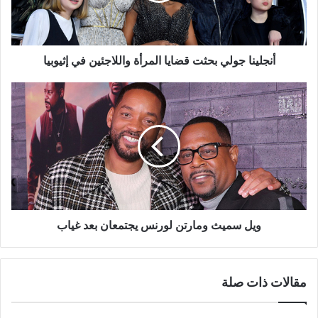
في
إثيوبيا
أنجلينا جولي بحثت قضايا المرأة واللاجئين في إثيوبيا
ويل
سميث
ومارتن
لورنس
يجتمعان
بعد
غياب
ويل سميث ومارتن لورنس يجتمعان بعد غياب
مقالات ذات صلة