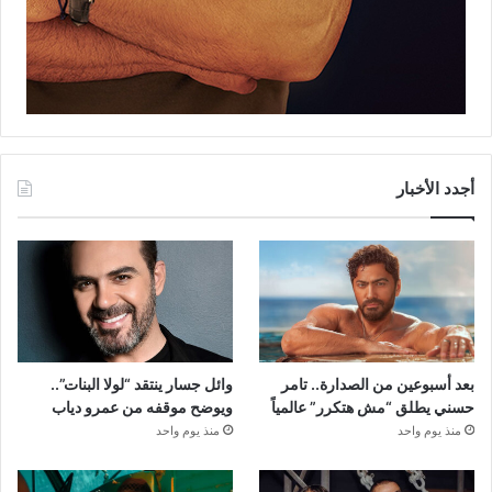
أجدد الأخبار
بعد أسبوعين من الصدارة.. تامر
وائل جسار ينتقد “لولا البنات”..
حسني يطلق “مش هتكرر” عالمياً
ويوضح موقفه من عمرو دياب
منذ يوم واحد
منذ يوم واحد