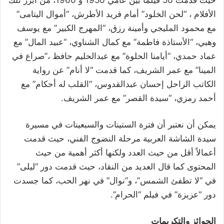
حيث قدمت 50 فيلماً بين عامي 1950 و 1960، من أبرز تلك
الأفلام ، “لحن الخلود” أمام فريد الأطرش، “أموال اليتامى”
مع محمود المليجي وأمينة رزق، “المهرج الكبير” مع يوسف
وهبي، “الأستاذة فاطمة” مع كمال الشناوي، “عبيد المال” مع
عماد حمدي، “أيامنا الحلوة” مع عبدالحليم حافظ ،”صراع في
المينا” مع عمر الشريف، كما قدمت “لا أنام” عن رواية
الكاتب الراحل إحسان عبدالقدوس، “القلب له أحكام” مع
أحمد رمزي، “سيدة القصر” مع عمر الشريف.
يمكن أن نعتبر أن فترة الستينات والسبعينات في مسيرة
سيدة الشاشة العربية مرحلة النضوج الفني، حيث قدمت
أعمالاً أقل من حيث العدد ولكنها أكثر أهمية من حيث
المحتوى كما قال العديد من النقاد، حيث قدمت دور “ليلى”
في “لا تطفئ الشمس”، و”نوال” في نهر الحب، كما جسدت
دور “عزيزة” في فيلم “الحرام”.
الجوائز والتكريمات