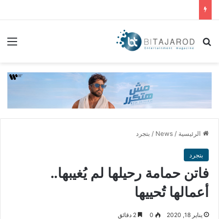
بحث عن
الق
الرئيسية
/
News
/
بتجرد
بتجرد
فاتن حمامة رحيلها لم يُغيبها..
أعمالها تُحييها
يناير 18, 2020
0
2 دقائق