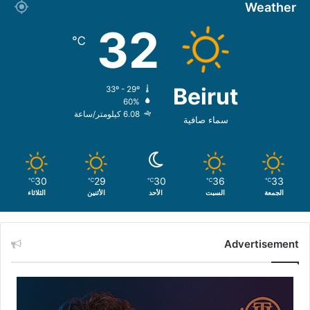
Weather
32
℃
Beirut
33º - 29º
60%
6.08 كيلومتر/ساعة
سماء صافية
30
29
30
36
33
℃
℃
℃
℃
℃
الجمعة
السبت
الأحد
الأثنين
الثلاثاء
Advertisement