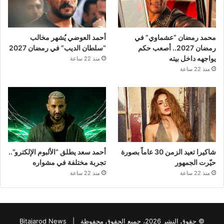
محمد رمضان “عشماوي” في
أحمد العوضي يُشهر مخالب
رمضان 2027.. أصعب حكم
“سلطان الديب” في رمضان 2027
يواجهه داخل بيته
منذ 22 ساعة
منذ 22 ساعة
شاكيرا تعيد الزمن 30 عاماً بصورة
أحمد سعد يطلق “الألبوم الإلكترو”..
حيّرت الجمهور
تجربة مختلفة في مشواره
منذ 22 ساعة
منذ 22 ساعة
© حقوق النشر 2026، جميع الحقوق محفوظة |
Bitajarod News