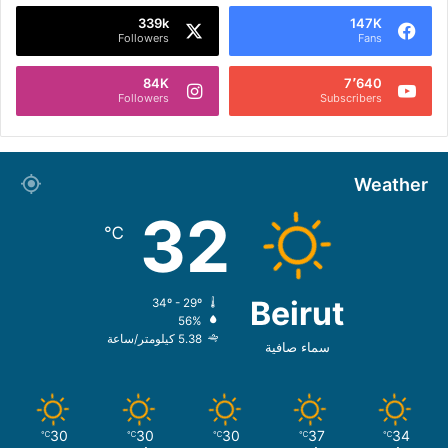
339k
147K
Followers
Fans
84K
7٬640
Followers
Subscribers
Weather
32
℃
Beirut
34º - 29º
56%
5.38 كيلومتر/ساعة
سماء صافية
30
30
30
37
34
℃
℃
℃
℃
℃