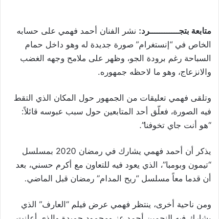
متابعة بتجــــــــــــرد:
نشر الفنان أحمد فهمي على حسابه
الخاص في “إنستغرام” صورة جديدة له وهو داخل حمام
السباحة رغم برودة الجو، وظهر على ملامح وجهه الغضب
والانزعاج، وهو ما لاحظه جمهوره.
وتلقى فهمي تعليقات من الجمهور حول المكان الذي التقط
فيه الصورة، فعلّق أحد المتابعين حول سبب عبوسه قائلاً:
“هو أنت جاي تخوفنا”.
يذكر أن أحمد فهمي يشارك في رمضان 2020 بمسلسل
“تيمون وبومبا”، الذي يعود فيه للتعاون مع أكرم حسني، بعد
أن قدما معاً مسلسل “ريح المدام” رمضان قبل الماضي.
ومن ناحية أخرى، ينتظر فهمي عرض فيلم “العارف” الذي
يشارك فيه النجمين أحمد عز ومحمود حميدة والذي أعلنت