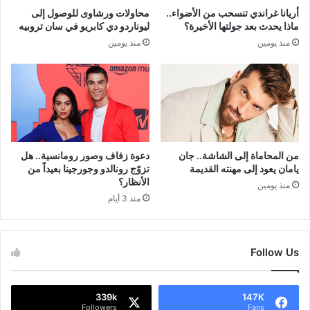
أريانا غراندي تنسحب من الأضواء..
محاولات ورشاوى للوصول إلى
ماذا يحدث بعد جولتها الأخيرة؟
ليوناردو دي كابريو في سان تروبيه
منذ يومين
منذ يومين
من المحاماة إلى الشاشة.. جان
دعوة زفاف وصور رومانسية.. هل
يامان يعود إلى مهنته القديمة
تزوّج رونالدو وجورجينا بعيداً من
الأنظار؟
منذ يومين
منذ 3 أيام
Follow Us
339k
147K
Followers
Fans