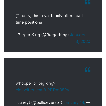
@ harry, this royal family offers part-
time positions
January
— Burger King (@BurgerKing)
13, 2020
whopper or big king?
pic.twitter.com/uPFToe38Ry
January 14,
— cüneyt (@polliceverso_)