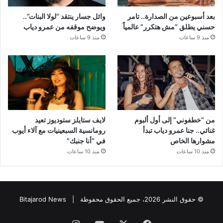
بعد أسبوعين من الصدارة.. تامر
وائل جسار ينتقد “لولا البنات”..
حسني يطلق “مش هتكرر” عالمياً
ويوضح موقفه من عمرو دياب
منذ 9 ساعات
منذ 9 ساعات
من “خطفوني” إلى أول ألبوم
لايف ستايلز ستوديوز تعيد
غنائي.. جنا عمرو دياب تبدأ
رومانسية السبعينيات مع آلاء أيوب
مشوارها الخاص
في “أنا جنبك”
منذ 10 ساعات
منذ 10 ساعات
© حقوق النشر 2026، جميع الحقوق محفوظة |
Bitajarod News