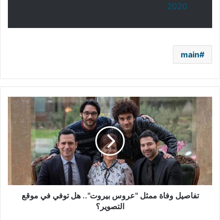
2020
main
تفاصيل
وفاة
ممثل
"عروس
بيروت"..
هل
توفي
في
موقع
التصوير؟
تفاصيل وفاة ممثل "عروس بيروت".. هل توفي في موقع
التصوير؟