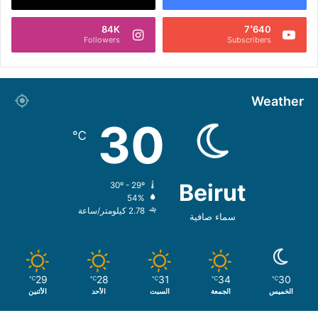
84K
7٬640
Followers
Subscribers
Weather
30
℃
Beirut
30º - 29º
54%
2.78 كيلومتر/ساعة
سماء صافية
29
28
31
34
30
℃
℃
℃
℃
℃
الخميس
الجمعة
السبت
الأحد
الأثنين