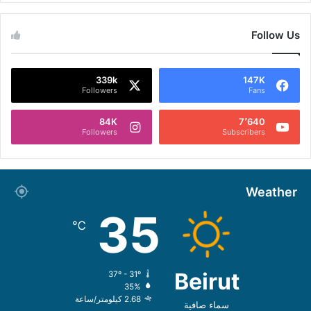
Follow Us
339k
147K
Followers
Fans
84K
7٬640
Followers
Subscribers
Weather
35
℃
Beirut
37º - 31º
35%
2.68 كيلومتر/ساعة
سماء صافية