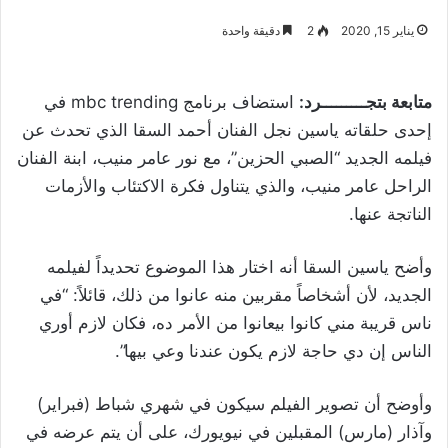
يناير 15, 2020
2
دقيقة واحدة
متابعة بتجـــــــــرد:
استضاف برنامج mbc trending في
إحدى حلقاته ياسين نجل الفنان أحمد السقا الذي تحدث عن
فيلمه الجديد “الصبي الحزين”، مع نور عامر منيب، ابنة ‏الفنان
الراحل عامر منيب، والذي يتناول فكرة الاكتئاب والأزمات
الناتجة عنها.
وأضح ياسين السقا أنه اختار هذا الموضوع تحديداً لفيلمه
الجديد، لأن أشخاصاً مقربين منه عانوا من ذلك، قائلاً: “في
ناس قريبة مني كانوا بيعانوا من الأمر ده، فكان لازم أوري
الناس إن دي حاجة لازم يكون عندنا وعي بيها”.
وأوضح أن تصوير الفيلم سيكون في شهري شباط (فبراير)
وآذار (مارس) المقبلين في نيويورك، على أن يتم عرضه في