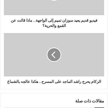
الواجهة..
ماذا
قالت
عن
فيديو قديم يعيد سوزان تميم إلى الواجهة.. ماذا قالت عن
القمع
القمع والحرية؟
والحرية؟
الزكام
يحرج
راشد
الماجد
على
المسرح..
هكذا
عالجه
بالشماغ
الزكام يحرج راشد الماجد على المسرح.. هكذا عالجه بالشماغ
مقالات ذات صلة