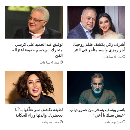
أشرف زكي يكشف ظلم روجينا:
توفيق عبد الحميد على كرسي
أجر رمزي واسم متأخر في التتر
متحرك.. ويحسم حقيقة اعتزاله
الفن
منذ 4 ساعات
منذ 4 ساعات
باسم يوسف يسخر من عمرو دياب:
لطيفة تكشف سر تعلّقها بـ”أنا
“عيش سنك يا أخي”
بعجبني”.. والدتها وراء الحكاية
منذ يوم واحد
منذ يوم واحد