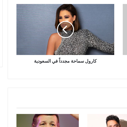
كارول
سماحة
مجدداً
في
السعودية
كارول سماحة مجدداً في السعودية