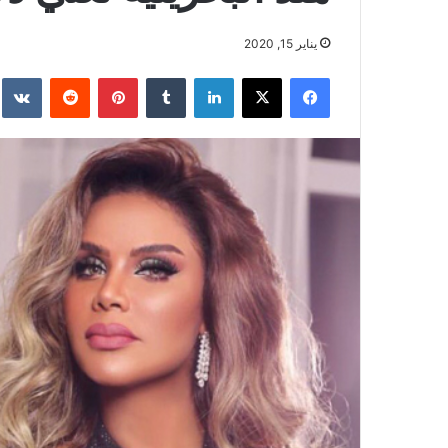
يناير 15, 2020
فيسبوك
‫X
لينكدإن
بينتيريست