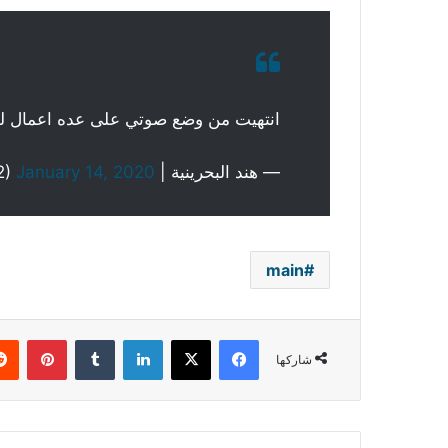
انتهيت من وضع صوتي على عده اعمال لل
— هند البحرينية | Hind Al Bahrainia (@hind_bh2)
January 14, 2020
main
فيسبوك
‫X
لينكدإن
بينتي
شاركها