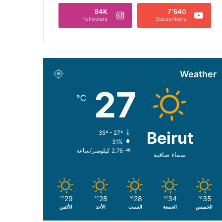
84K
7٬640
Followers
Subscribers
Weather
27
℃
Beirut
35º - 27º
31%
2.76 كيلومتر/ساعة
سماء صافية
29
28
28
34
35
℃
℃
℃
℃
℃
الخميس
الجمعة
السبت
الأحد
الأثنين