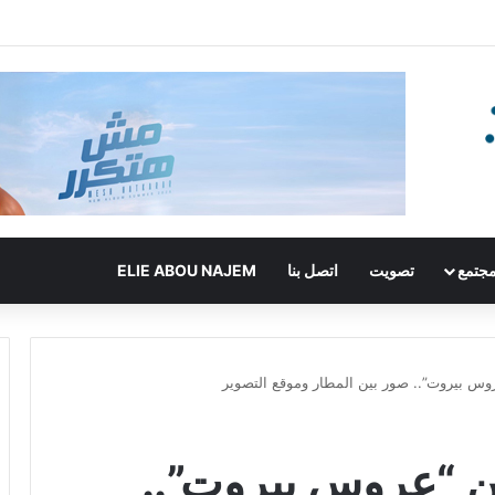
جتمع
تصويت
اتصل بنا
ELIE ABOU NAJEM
روس بيروت”.. صور بين المطار وموقع التصوير
من “عروس بيروت”..