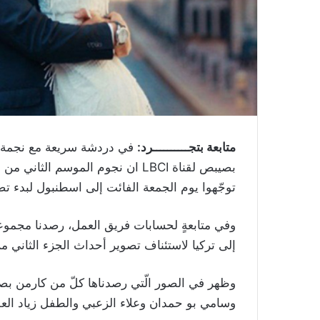
متابعة بتجــــــــــرد:
في دردشة سريعة مع نجمة 
بصيبص لقناة
LBCI
ان نجوم الموسم الثاني من ال
توجّهوا يوم الجمعة الفائت إلى اسطنبول لبدء تص
وفي متابعةٍ لحسابات فريق العمل، رصدنا مجموع
إلى تركيا لاستئناف تصوير أحداث الجزء الثاني 
وظهر في الصور الّتي رصدناها كلّ من كارمن بص
وسامي بو حمدان وعلاء الزعبي والطفل زياد العل