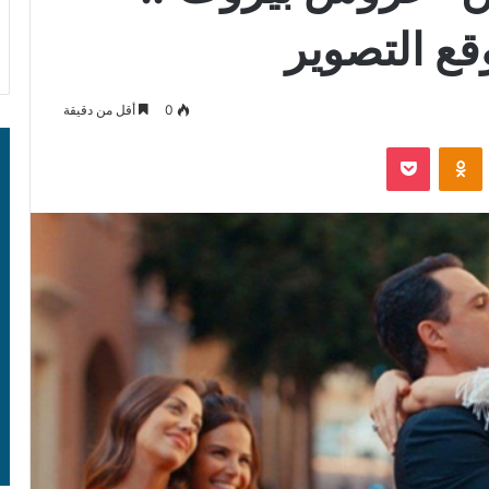
قع التصوير
0
أقل من دقيقة
‫Pocket
Odnoklassniki