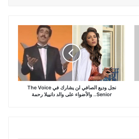
نجل
وديع
الصافي
لن
يشارك
في
The
Voice
Senior..
والأضواء
نجل وديع الصافي لن يشارك في The Voice
على
Senior.. والأضواء على والد دانييلا رحمة
والد
دانييلا
رحمة