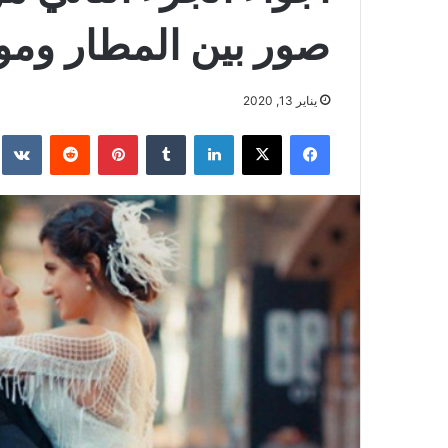
صور بين المطار ومو
يناير 13, 2020
فيسبوك
‫X
لينكدإن
بينتيريست