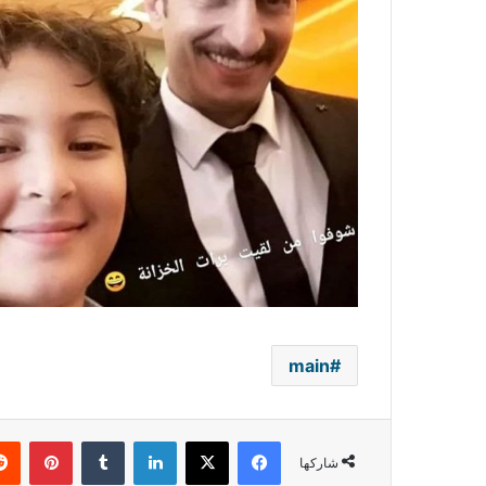
main
فيسبوك
‫X
لينكدإن
بينتي
شاركها