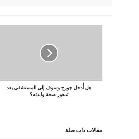
هل
أُدخل
جورج
وسوف
إلى
المستشفى
بعد
تدهور
صحة
والدته؟
هل أُدخل جورج وسوف إلى المستشفى بعد
تدهور صحة والدته؟
مقالات ذات صلة