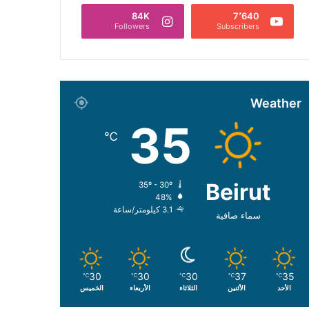
84K
7٬640
Followers
Subscribers
Weather
35
℃
Beirut
35º - 30º
48%
3.1 كيلومتر/ساعة
سماء صافية
30
30
30
37
35
℃
℃
℃
℃
℃
الأحد
الأثنين
الثلاثاء
الأربعاء
الخميس