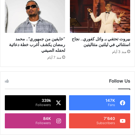
بيروت تحتفي بـ وائل كفوري.. نجاح
“خايفين من جمهوري”.. محمد
استثنائي في ليلتين متتاليتين
رمضان يكشف أغرب خطة دعائية
لحفله الصيفي
منذ 3 أيام
منذ 7 أيام
Follow Us
339k
147K
Followers
Fans
84K
7٬640
Followers
Subscribers