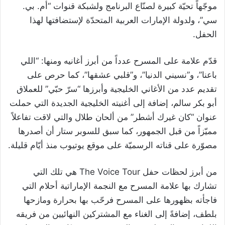
موجّهاً تحيّة كبيرة لصنّاع البرنامج ولشبكة قنوات “أم. بي.
سي”، ولدولة الإمارات العربية المتحدّة لإستضافتها لهذا
الحفل.
قدّم علامة على المسرح عدداً من أبرز أغانيه ومنها: “اللي
باعنا”، و”نسيني الدنيا”، و”قلبي عشقها”، كما حرص على
تقديم عدد من الأغاني الخليجية وأبرزها “سرّ حبّي” للعملاق
أبو بكر سالم، إضافة إلى أغنيته الخليجية الجديدة التي حملت
عنوان “كان غيرك أشطر” من ألحان طلال والتي لاقت تفاعلاً
مميّزاً من قبل الجمهور، كما سبق للسوبر ستار أن أصدرها
مصوّرة على قناته الرسميّة على موقع يوتيوب منذ أيّام قليلة.
من أبرز لحظات حفل The Voice Tour هي تلك التي
تشارك بها علامة المسرح مع النجمة الإماراتية أحلام التي
فاجأته بظهورها على المسرح فرحّب بها بحرارة ومازحها
بلطف، إضافةً إلى الغناء مع المشتركين النهائيين من فريقه