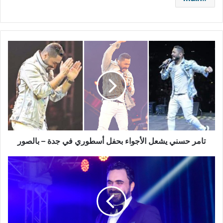
تامر
حسني
يشعل
الأجواء
بحفل
أسطوري
في
جدة
–
بالصور
تامر حسني يشعل الأجواء بحفل أسطوري في جدة – بالصور
نادر
الأتات
يكشف
عن
تفاصيل
حفل