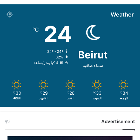
Weather
24
℃
Beirut
24º - 24º
62%
4.15 كيلومتر/ساعة
سماء صافية
30
29
28
33
34
℃
℃
℃
℃
℃
الجمعة
السبت
الأحد
الأثنين
الثلاثاء
Advertisement