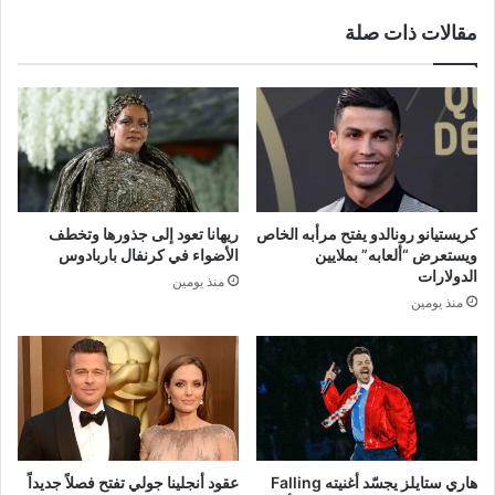
مقالات ذات صلة
كريستيانو رونالدو يفتح مرأبه الخاص
ريهانا تعود إلى جذورها وتخطف
ويستعرض “ألعابه” بملايين
الأضواء في كرنفال باربادوس
الدولارات
منذ يومين
منذ يومين
هاري ستايلز يجسّد أغنيته Falling
عقود أنجلينا جولي تفتح فصلاً جديداً