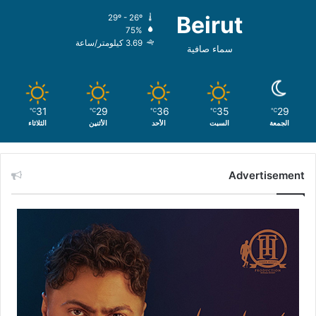
Beirut
29º - 26º
75%
3.69 كيلومتر/ساعة
سماء صافية
31
29
36
35
29
℃
℃
℃
℃
℃
الجمعة
السبت
الأحد
الأثنين
الثلاثاء
Advertisement