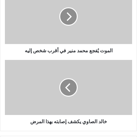
محمد
منير
في
أقرب
شخص
إليه
الموت يُفجع محمد منير في أقرب شخص إليه
خالد
الصاوي
يكشف
إصابته
بهذا
المرض
خالد الصاوي يكشف إصابته بهذا المرض