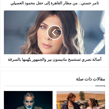
تامر حسني.. من مطار القاهرة إلى حفل محمود العسيلي
أصالة
نصري
تستنسخ
ماديسون
بير
والجمهور
يتّهمها
بالسرقة
أصالة نصري تستنسخ ماديسون بير والجمهور يتّهمها بالسرقة
مقالات ذات صلة