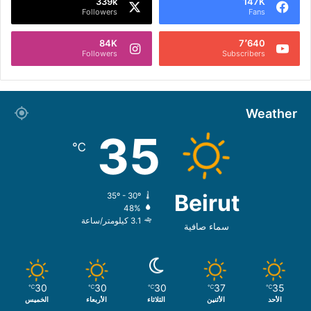
339k
147K
Followers
Fans
84K
7٬640
Followers
Subscribers
Weather
35
℃
Beirut
35º - 30º
48%
3.1 كيلومتر/ساعة
سماء صافية
30
30
30
37
35
℃
℃
℃
℃
℃
الأحد
الأثنين
الثلاثاء
الأربعاء
الخميس