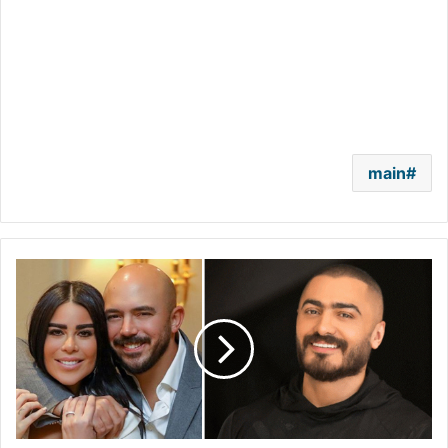
main
تامر
حسني..
من
مطار
القاهرة
إلى
حفل
محمود
العسيلي