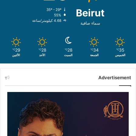
Beirut
35º - 29º
55%
4.68 كيلومتر/ساعة
سماء صافية
29
28
28
34
35
℃
℃
℃
℃
℃
الخميس
الجمعة
السبت
الأحد
الأثنين
Advertisement