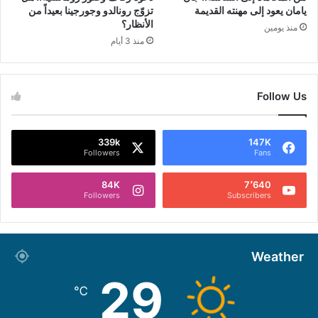
يامان يعود إلى مهنته القديمة
تزوّج رونالدو وجورجينا بعيداً من
الأنظار؟
منذ يومين
منذ 3 أيام
Follow Us
339k
147K
Followers
Fans
84K
7٬640
Followers
Subscribers
Weather
29
℃