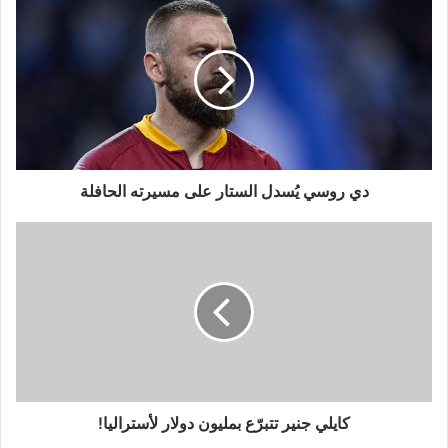
روسي
يُسدل
الستار
على
مسيرته
الحافلة
دي روسي يُسدل الستار على مسيرته الحافلة
كايلي
جنير
تتبرّع
بمليون
دولار
لأستراليا!
كايلي جنير تتبرّع بمليون دولار لأستراليا!