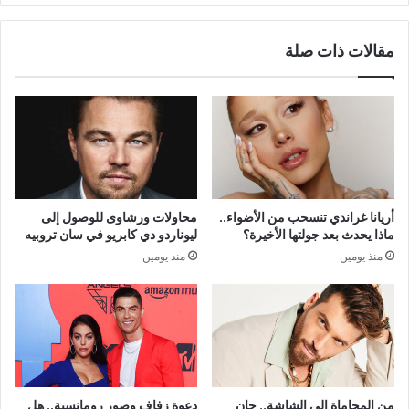
مقالات ذات صلة
أريانا غراندي تنسحب من الأضواء..
محاولات ورشاوى للوصول إلى
ماذا يحدث بعد جولتها الأخيرة؟
ليوناردو دي كابريو في سان تروبيه
منذ يومين
منذ يومين
من المحاماة إلى الشاشة.. جان
دعوة زفاف وصور رومانسية.. هل