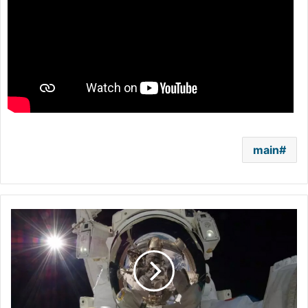
main
لماذا
يزداد
طول
رواد
الفضاء
خارج
كوكب