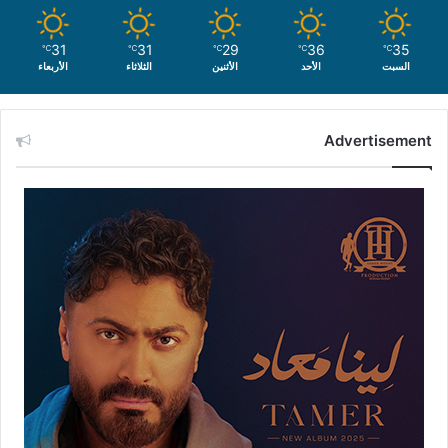
31
31
29
36
35
℃
℃
℃
℃
℃
السبت
الأحد
الأثنين
الثلاثاء
الأربعاء
Advertisement