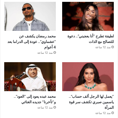
لطيفة تطرح “أنا بعجبني”.. دعوة
محمد رمضان يكشف عن
للتصالح مع الذات
“عشماوي”.. عودة إلى الدراما بعد
4 أعوام
منذ 12 ساعة
منذ 12 ساعة
“يعمل لها الرجل ألف حساب”..
محمد عبده يعود إلى “العود”..
ياسمين صبري تكشف سر قوة
و”تأخرنا” جديده الغنائي
المرأة
منذ 12 ساعة
منذ 12 ساعة