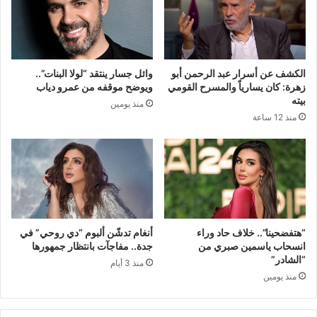
الكشف عن أسرار عبد الرحمن أبو
وائل جسار ينتقد “لولا البنات”..
زهرة: كان يسارياً والمسرح القومي
ويوضح موقفه من عمرو دياب
بيته
منذ يومين
منذ 12 ساعة
“هتفضحينا”.. خلاف حاد وراء
أنغام تدشّن ألبوم “دي روحي” في
انسحاب ياسمين صبري من
جدة.. مفاجآت بانتظار جمهورها
“الشادر”
منذ 3 أيام
منذ يومين