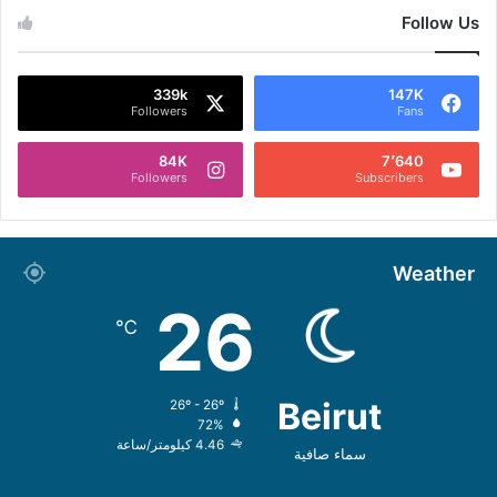
Follow Us
339k
147K
Followers
Fans
84K
7٬640
Followers
Subscribers
Weather
26
℃
Beirut
26º - 26º
72%
4.46 كيلومتر/ساعة
سماء صافية