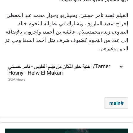
الفيلم
قصة
تامر
حسني،
وسيناريو
وحوار
محمد
عبد
المعطي،
إخراج
سعيد
الماروق،
ويشارك
في
بطولته
النجوم
خالد
الصاوى،
زينة،
محمدسلام،
عائشة
بن
أحمد،
وآخرون،
بالإضافة
إلى
عدد
من
النجوم
كضيوف
شرف
مثل
أحمد
السقا
ومي
عز
الدين
وغيرهم
.
main
حسن