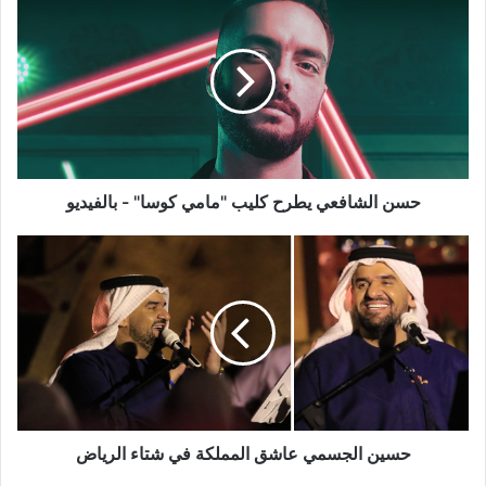
الشافعي
يطرح
كليب
"مامي
كوسا"
-
بالفيديو
حسن الشافعي يطرح كليب "مامي كوسا" - بالفيديو
حسين
الجسمي
عاشق
المملكة
في
شتاء
الرياض
حسين الجسمي عاشق المملكة في شتاء الرياض