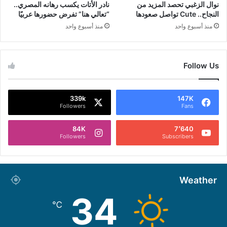
نوال الزغبي تحصد المزيد من
نادر الأتات يكسب رهانه المصري..
النجاح.. Cute تواصل صعودها
“تعالي هنا” تفرض حضورها عربيًا
منذ أسبوع واحد
منذ أسبوع واحد
Follow Us
339k
147K
Followers
Fans
84K
7٬640
Followers
Subscribers
Weather
34
℃