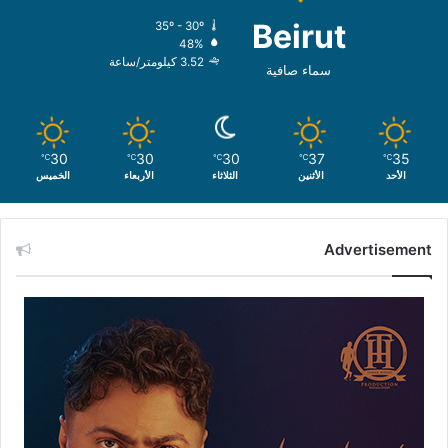
Beirut
35º - 30º
48%
3.52 كيلومتر/ساعة
سماء صافية
30
30
30
37
35
℃
℃
℃
℃
℃
الأحد
الأثنين
الثلاثاء
الأربعاء
الخميس
Advertisement