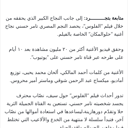
متابعة
بتجــــــــــرد
:
إلى
جانب
النجاح
الكبير
الذي
يحققه
من
خلال
فيلم
“
الفلوس
“
،
يحصد
النجم
المصري
تامر
حسني
نجاح
أغنية
“
حلو
المكان
”
الخاصة
بالفيلم
.
وحقق
فيديو
الأغنية
أكثر
من
٢٠
مليون
مشاهدة
بعد
١٠
أيام
على
طرحه
عبر
قناة
تامر
حسني
على
“
يوتيوب
“.
الأغنية
من
كلمات
أحمد
المالكي،
ألحان
محمد
يحيى،
توزيع
أماديو،
ميكساج
عبد
الرحمن
شوقي
وماستر
أمير
محروس
.
تدور
أحداث
فيلم
“
الفلوس
”
حول
سيف،
نصّاب
محترف
يجسد
شخصيته
تامر
حسني،
تستعين
به
الفتاة
الجميلة
الثرية
حلا
وتقدّم
دورها
زينة،ليساعدها
في
استعادة
أموالها
من
نصّاب
آخر،
فتبدأ
سلسلة
لا
منتهية
من
الخدع
والألاعيب
التي
تختلط
فيها
مفاهيم
الحب
والصداقةوالحياة
.